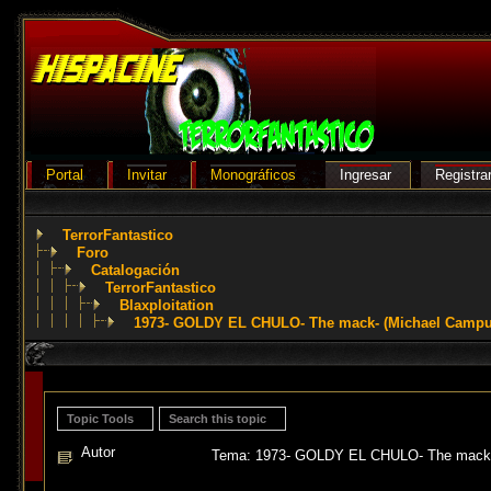
Portal
Invitar
Monográficos
Ingresar
Registra
TerrorFantastico
Foro
Catalogación
TerrorFantastico
Blaxploitation
1973- GOLDY EL CHULO- The mack- (Michael Campu
Topic Tools
Search this topic
Autor
Tema: 1973- GOLDY EL CHULO- The mack- 