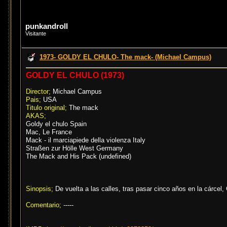
punkandroll
Visitante
1973- GOLDY EL CHULO- The mack- (Michael Campus)
GOLDY EL CHULO (1973)
Director;
Michael Campus
Pais;
USA
Titulo original;
The mack
AKAS;
Goldy el chulo Spain
Mac, Le France
Mack - il marciapiede della violenza Italy
Straßen zur Hölle West Germany
The Mack and His Pack (undefined)
Sinopsis;
De vuelta a las calles, tras pasar cinco años en la cárcel,
Comentario;
-----