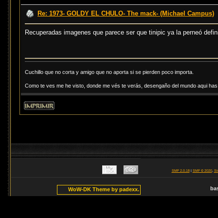
Re: 1973- GOLDY EL CHULO- The mack- (Michael Campus)
Recuperadas imagenes que parece ser que tinipic ya la perneó defi
Cuchillo que no corta y amigo que no aporta si se pierden poco importa.
Como te ves me he visto, donde me vés te verás, desengaño del mundo aqui has d
SMF 2.0.18
|
SMF © 2020
,
Si
ba
WoW-DK Theme by padexx.