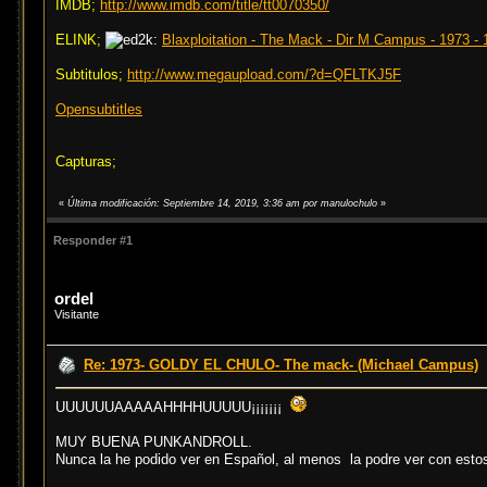
IMDB;
http://www.imdb.com/title/tt0070350/
ELINK;
Blaxploitation - The Mack - Dir M Campus - 1973 - 
Subtitulos;
http://www.megaupload.com/?d=QFLTKJ5F
Opensubtitles
Capturas;
«
Última modificación: Septiembre 14, 2019, 3:36 am por manulochulo
»
Responder #1
ordel
Visitante
Re: 1973- GOLDY EL CHULO- The mack- (Michael Campus)
UUUUUUAAAAAHHHHUUUUU¡¡¡¡¡¡¡
MUY BUENA PUNKANDROLL.
Nunca la he podido ver en Español, al menos la podre ver con estos 