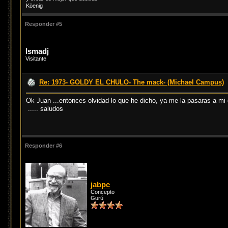
Köenig
Responder #5
Ismadj
Visitante
Re: 1973- GOLDY EL CHULO- The mack- (Michael Campus)
Ok Juan ...entonces olvidad lo que he dicho, ya me la pasaras a mi
..... saludos
Responder #6
jabpc
Concepto
Gurú