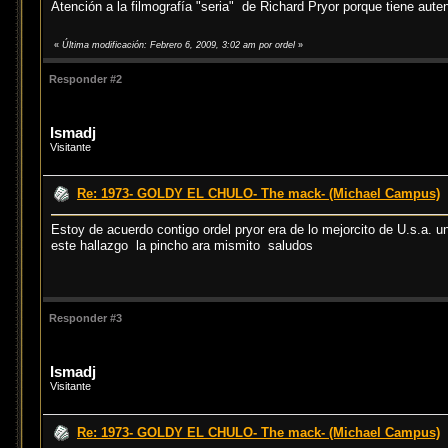
Atención a la filmografía "seria" de Richard Pryor porque tiene aut
«
Última modificación: Febrero 6, 2009, 3:02 am por ordel
»
Responder #2
Ismadj
Visitante
Re: 1973- GOLDY EL CHULO- The mack- (Michael Campus)
Estoy de acuerdo contigo ordel pryor era de lo mejorcito de U.s.a. 
este hallazgo la pincho ara mismito saludos
Responder #3
Ismadj
Visitante
Re: 1973- GOLDY EL CHULO- The mack- (Michael Campus)