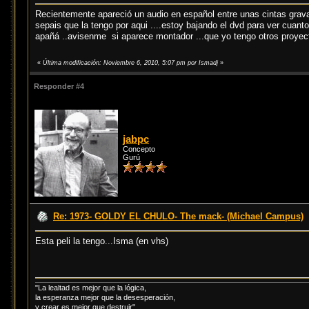
Recientemente apareció un audio en español entre unas cintas gravadas
sepais que la tengo por aqui ....estoy bajando el dvd para ver cuan
apañá ..avisenme si aparece montador ...que yo tengo otros proyect
«
Última modificación: Noviembre 6, 2010, 5:07 pm por Ismadj
»
Responder #4
jabpc
Concepto
Gurú
Re: 1973- GOLDY EL CHULO- The mack- (Michael Campus)
Esta peli la tengo...Isma (en vhs)
"La lealtad es mejor que la lógica,
la esperanza mejor que la desesperación,
y crear es mejor que destruir"