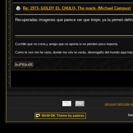
Re: 1973- GOLDY EL CHULO- The mack- (Michael Campus)
Recuperadas imagenes que parece ser que tinipic ya la perneó defi
Cuchillo que no corta y amigo que no aporta si se pierden poco importa.
Como te ves me he visto, donde me vés te verás, desengaño del mundo aqui has d
SMF 2.0.18
|
SMF © 2020
,
Si
ba
WoW-DK Theme by padexx.