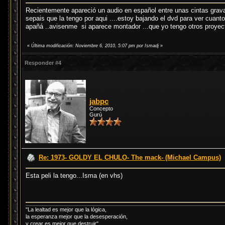
Recientemente apareció un audio en español entre unas cintas gravadas
sepais que la tengo por aqui ....estoy bajando el dvd para ver cuan
apañá ..avisenme si aparece montador ...que yo tengo otros proyect
«
Última modificación: Noviembre 6, 2010, 5:07 pm por Ismadj
»
Responder #4
jabpc
Concepto
Gurú
Re: 1973- GOLDY EL CHULO- The mack- (Michael Campus)
Esta peli la tengo...Isma (en vhs)
"La lealtad es mejor que la lógica,
la esperanza mejor que la desesperación,
y crear es mejor que destruir"