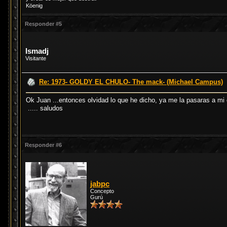
Köenig
Responder #5
Ismadj
Visitante
Re: 1973- GOLDY EL CHULO- The mack- (Michael Campus)
Ok Juan ...entonces olvidad lo que he dicho, ya me la pasaras a mi
..... saludos
Responder #6
jabpc
Concepto
Gurú