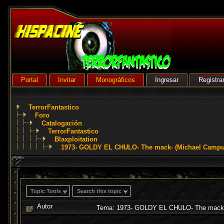
Portal
Invitar
Monográficos
Ingresar
Registra
TerrorFantastico
Foro
Catalogación
TerrorFantastico
Blaxploitation
1973- GOLDY EL CHULO- The mack- (Michael Campu
Topic Tools
Search this topic
Autor
Tema: 1973- GOLDY EL CHULO- The mack- 