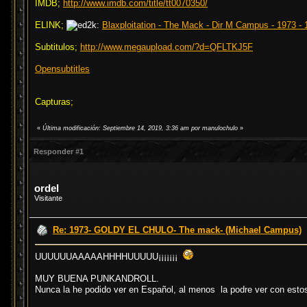
IMDB;
http://www.imdb.com/title/tt0070350/
ELINK;
Blaxploitation - The Mack - Dir M Campus - 1973 - 
Subtitulos;
http://www.megaupload.com/?d=QFLTKJ5F
Opensubtitles
Capturas;
«
Última modificación: Septiembre 14, 2019, 3:36 am por manulochulo
»
Responder #1
ordel
Visitante
Re: 1973- GOLDY EL CHULO- The mack- (Michael Campus)
UUUUUUAAAAAHHHHUUUUU¡¡¡¡¡¡¡
MUY BUENA PUNKANDROLL.
Nunca la he podido ver en Español, al menos la podre ver con estos 