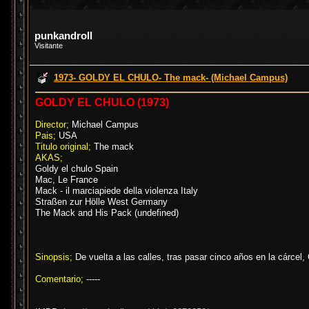
punkandroll
Visitante
1973- GOLDY EL CHULO- The mack- (Michael Campus)
GOLDY EL CHULO (1973)
Director;
Michael Campus
Pais;
USA
Titulo original;
The mack
AKAS;
Goldy el chulo Spain
Mac, Le France
Mack - il marciapiede della violenza Italy
Straßen zur Hölle West Germany
The Mack and His Pack (undefined)
Sinopsis;
De vuelta a las calles, tras pasar cinco años en la cárcel,
Comentario;
-----