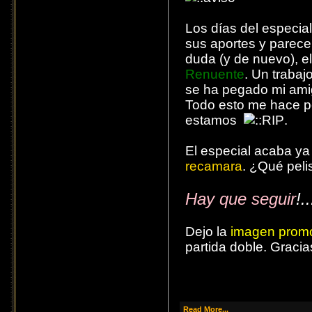
Los días del especia
sus aportes y parece
duda (y de nuevo), e
Renuente
. Un trabaj
se ha pegado mi ami
Todo esto me hace p
estamos
.
El especial acaba y
recamara
. ¿Qué pel
Hay que seguir
!..
Dejo la
imagen promo
partida doble. Graci
Read More...