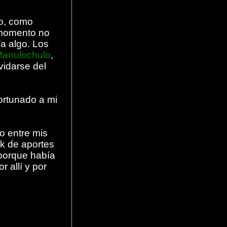
ño, como
l momento no
a algo. Los
anulochulo
,
vidarse del
ortunado a mi
o entre mis
k de aportes
porque había
 allí y por