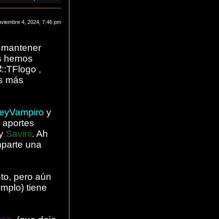
viembre 4, 2024, 7:46 pm
o mantener
@s hemos
,
@s más
eyVampiro
y
 aportes
y
Savini
. Ah
mparte una
nto, pero aún
emplo) tiene