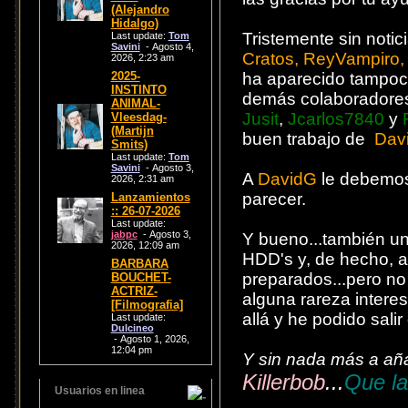
(Alejandro
Hidalgo)
Tristemente sin notic
Last update:
Tom
Savini
- Agosto 4,
Cratos, ReyVampiro,
2026, 2:23 am
2025-
ha aparecido tampo
INSTINTO
demás colaboradores
ANIMAL-
Jusit
,
Jcarlos7840
y
Vleesdag-
(Martijn
buen trabajo de
Dav
Smits)
Last update:
Tom
Savini
- Agosto 3,
A
DavidG
le debemos
2026, 2:31 am
parecer.
Lanzamientos
:: 26-07-2026
Last update:
jabpc
- Agosto 3,
Y bueno...también un
2026, 12:09 am
HDD's y, de hecho, a
BARBARA
preparados...pero n
BOUCHET-
ACTRIZ-
alguna rareza interes
[Filmografia]
allá y he podido salir
Last update:
Dulcineo
- Agosto 1, 2026,
12:04 pm
Y sin nada más a añ
Killerbob
...
Que la
Usuarios en linea