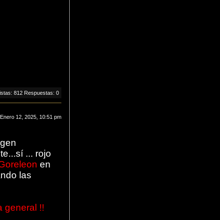
istas: 812 Respuestas: 0
 Enero 12, 2025, 10:51 pm
agen
..sí ... rojo
Goreleon
en
ndo las
a general !!