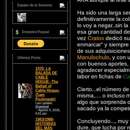
Equipo de la Semana
Ha sido una larga se
definitivamente la c
lo voy a negar..sin 
esa gran cantidad de
Donativo Paypal
vez
Cratos
dedicó su 
enmarcar" y siempre
de sus adquisiciones
Manulochulo
, y con 
Ultimos Posts
con buenos aportes, 
1970- LA
agradecer especialme
BALADA DE
labor en fichas de
Ca
CABLE
HOGUE- The
Ballad of
Cierto...el número de
Cable Hogue-
(Sam
misma,.... o incluso
Peckinpah)
algo que sorprenda o
Last update:
Overlord
sacado ya la compete
- Agosto 5, 2026,
6:51 pm
1983/1988-
Concluyendo..., muy 
HISTORIAS
dure, que lucha por 
DEL MÁS