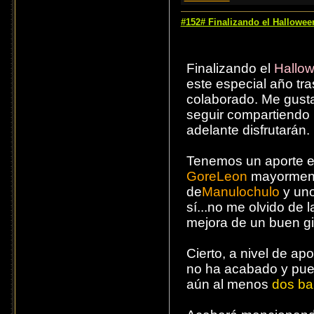
#152# Finalizando el Hallowe
Finalizando el
Hallo
este especial año tr
colaborado. Me gusta
seguir compartiendo 
adelante disfrutarán.
Tenemos un aporte e
GoreLeon
mayormen
de
Manulochulo
y uno
sí...no me olvido de 
mejora de un buen gia
Cierto, a nivel de ap
no ha acabado y pued
aún al menos
dos ba