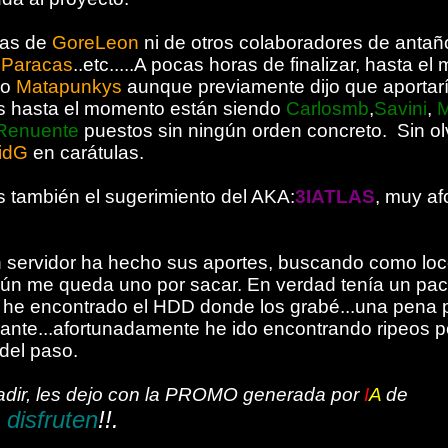
ias de
GoreLeon
ni de otros colaboradores de anta
 Paracas
..etc.....A pocas horas de finalizar, hasta e
co
Matapunkys
aunque previamente dijo que aportarí
 hasta el momento están siendo
Carlosmb
,
Savini
,
M
Renuente
puestos sin ningún orden concreto. Sin ol
idG
en carátulas.
 también el sugerimiento del AKA:
3IATLAS
, muy af
 servidor ha hecho sus aportes, buscando como loc
ún me queda uno por sacar. En verdad tenía un pac
o he encontrado el HDD donde los grabé...una pena 
ante...afortunadamente he ido encontrando ripeos por
 del paso.
adir, les dejo con la PROMO generada por
I
A
de
 disfruten
!!.