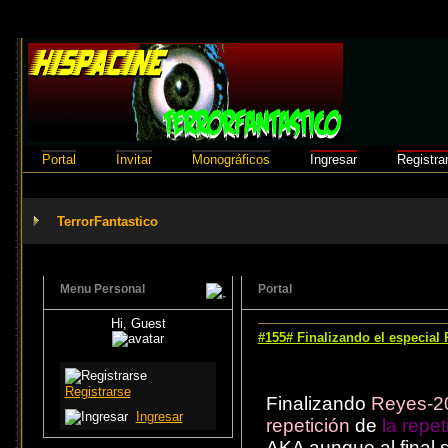
Portal
Invitar
Monográficos
Ingresar
Registra
TerrorFantastico
Menu Personal
Portal
Hi, Guest
#155# Finalizando el especial
Registrarse
Finalizando
Reyes-2
Ingresar
repetición
de
la repet
AKA aunque al final