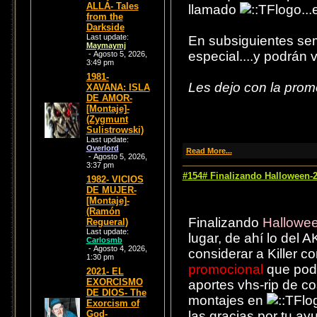
ALLÁ- Tales
llamado
...
from the
Darkside
Last update:
En subsiguientes sem
Maymaymj
especial....y podrán v
- Agosto 5, 2026,
3:49 pm
1981-
Les dejo con la pro
XAVANA: ISLA
DE AMOR-
[Montaje]-
(Zygmunt
Sulistrowski)
Last update:
Overlord
Read More...
- Agosto 5, 2026,
3:37 pm
#154# Finalizando Halloween
1982- VICIOS
DE MUJER-
[Montaje]-
(Ramón
Finalizando
Hallowe
Regueral)
Last update:
lugar, de ahí lo del A
Carlosmb
- Agosto 4, 2026,
considerar a Killer c
1:30 pm
promocional
que pode
2021- EL
EXORCISMO
aportes vhs-rip de co
DE DIOS- The
montajes en
Exorcism of
God-
las gracias por tu ay