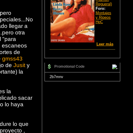
Regueral)
Foro:
 pero
Montajes
y Ripeos
peciales...No
HpC
do llegar a
.pero otra
l "para
Leer más
 escaneos
ortes de
e
gmss43
ajo de
Jusit
y
Promotional Code
tante) la
2b7mnv
es la
plicado sacar
o lo haya
dure lo que
proyecto ,