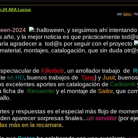
en-24 AKA Lucius
por
jabpc
- No
ween-2024
, y seguimos ahí intentand
as año, y la mejor noticia es que prácticamente tod
ría agradecer a tod@s por seguir con el proyecto
material, montajes, catalogación, que sin duda otr
spectacular de
Killerbob
, un arrollador trabajo de
R
te
en HD
, buenos trabajos de
Tang
) y
Jusit
, buenos
s excelentes aportes en catalogación de
Carlosmb
la ficha de
Renuentei
y el montaje de
Sailor
, que co
llo.
ortes y respuestas es el especial más flojo de mome
en aparecer sorpresas finales...
un servidor
(por ej
las más en la recamara
.