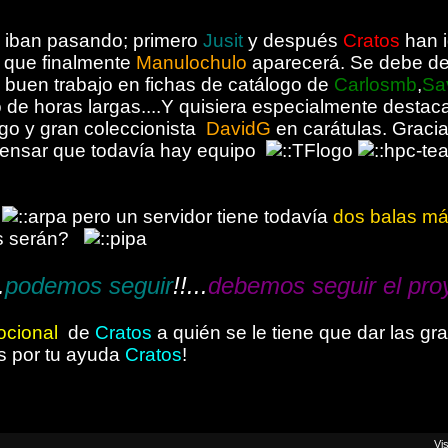
l iban pasando; primero
Jusit
y después
Cratos
han 
 que finalmente
Manulochulo
aparecerá. Se debe des
l buen trabajo en fichas de catálogo de
Carlosmb
,
Sa
o de horas largas....Y quisiera especialmente destaca
go y gran coleccionista
DavidG
en carátulas. Graci
ensar que todavía hay equipo
a
pero un servidor tiene todavía
dos balas má
is serán?
.
podemos seguir
!!...
debemos seguir el pro
cional
de
Cratos
a quién se le tiene que dar las gra
as por tu ayuda
Cratos
!
Vi