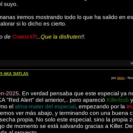
el suyo.
anas iremos mostrando todo lo que ha salido en es
alorar si lo dicho es cierto.
mo de
CratosXP
...
Que la disfruten
!!.
V
-25 AKA 3IATLAS
por
jabpc
- Nov
en-2025
. En verdad pensaba que este especial ya no
KA "Red Alert" del anterior,.. pero apareció
Killerbob
y
omo el
alma-mater del especial
, empezando por la
im
mos ver más abajo, y terminando con una buena c
secha propia. No solo este especial, sino la propia 
de momento se está salvando gracias a Killer. De
uda al proyecto.