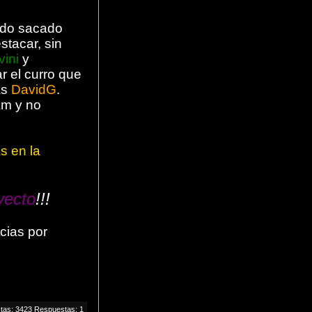
ido sacado
tacar, sin
vini
y
r el curro que
as
DavidG
.
y no
s en la
yecto
!!!
cias por
stas: 3423 Respuestas: 1