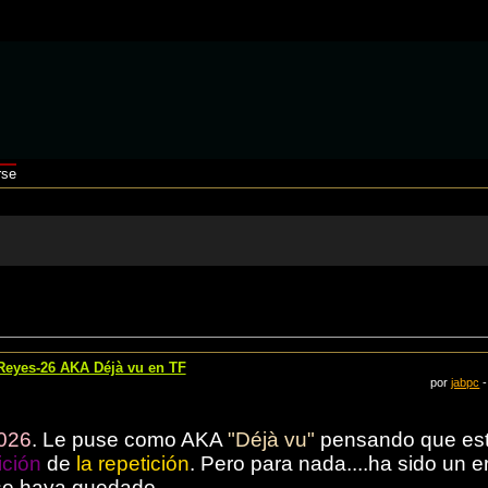
rse
 Reyes-26 AKA Déjà vu en TF
por
jabpc
-
026
. Le puse como AKA
"Déjà vu"
pensando que est
ición
de
la repetición
. Pero para nada....ha sido un e
 se haya quedado.