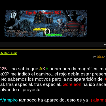
V
KA Red Alert
por
jabpc
-
025
...no sabía qué
A
K
A
poner pero la magnífica im
XP me indicó el camino...el rojo debía estar presente.
ja. No sabemos los motivos pero la no apararición de
l, tras especial, tras especial..
Goreleon
ha ido saca
salvando el proyecto.
yVampiro
tampoco ha aparecido, esto es ya
¡¡ alarm