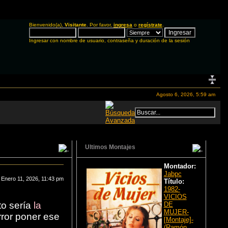
Bienvenido(a),
Visitante
. Por favor,
ingresa
o
regístrate
.
Ingresar con nombre de usuario, contraseña y duración de la sesión
Agosto 6, 2026, 5:59 am
Ultimos Montajes
Montador:
Jabpc
 Enero 11, 2026, 11:43 pm
Título:
1982-
VICIOS
o sería
la
DE
MUJER-
rror poner ese
[Montaje]-
(Ramón