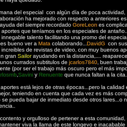
mana del especial con algún día de poca actividad,
olaboración ha mejorado con respecto a anteriores es
la ayuda del siempre recordado
GoreLeon
es complica
 aportes que teníamos en los especiales de antaño..
innegable talento facilitando una promo del especia
 es bueno ver a
Mata
colaborando...
DavidG
con sus
 increibles de revistas de video, con muy buenos ap
un gran
Sailor
ayudando en la distancia,.... reaparec
unos currados subtitulos de
jcarlos7840
, buen trab
nte (por ser el trabajo más oscuro pero el más impor
rlosmb
,
Savini
y
Renuente
que nunca faltan a la cita.
 aportes está lejos de otras épocas...pero la calidad 
 mejor, teniendo en cuenta que cada vez es más com
 se pueda bajar de inmediato desde otros lares...o n
ncia..
contento y orgulloso de pertener a esta comunidad, 
mantener viva la llama de este longevo e inacabable 