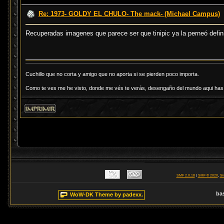
Re: 1973- GOLDY EL CHULO- The mack- (Michael Campus)
Recuperadas imagenes que parece ser que tinipic ya la perneó defi
Cuchillo que no corta y amigo que no aporta si se pierden poco importa.
Como te ves me he visto, donde me vés te verás, desengaño del mundo aqui has d
SMF 2.0.18
|
SMF © 2020
,
Si
ba
WoW-DK Theme by padexx.