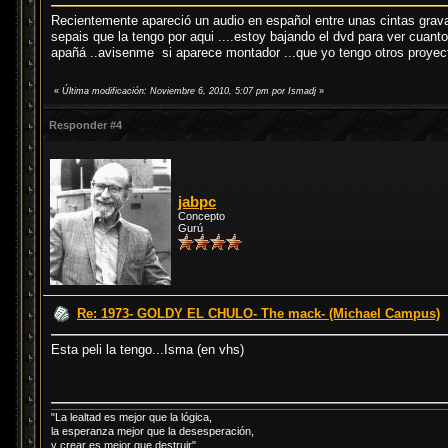
Recientemente apareció un audio en español entre unas cintas gravadas
sepais que la tengo por aqui ....estoy bajando el dvd para ver cuan
apañá ..avisenme si aparece montador ...que yo tengo otros proyect
«
Última modificación: Noviembre 6, 2010, 5:07 pm por Ismadj
»
Responder #4
jabpc
Concepto
Gurú
Re: 1973- GOLDY EL CHULO- The mack- (Michael Campus)
Esta peli la tengo...Isma (en vhs)
"La lealtad es mejor que la lógica,
la esperanza mejor que la desesperación,
y crear es mejor que destruir"