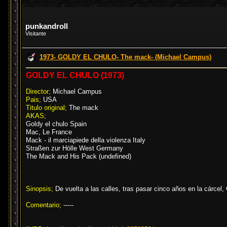
punkandroll
Visitante
1973- GOLDY EL CHULO- The mack- (Michael Campus)
GOLDY EL CHULO (1973)
Director;
Michael Campus
Pais;
USA
Titulo original;
The mack
AKAS;
Goldy el chulo Spain
Mac, Le France
Mack - il marciapiede della violenza Italy
Straßen zur Hölle West Germany
The Mack and His Pack (undefined)
Sinopsis;
De vuelta a las calles, tras pasar cinco años en la cárcel,
Comentario;
-----