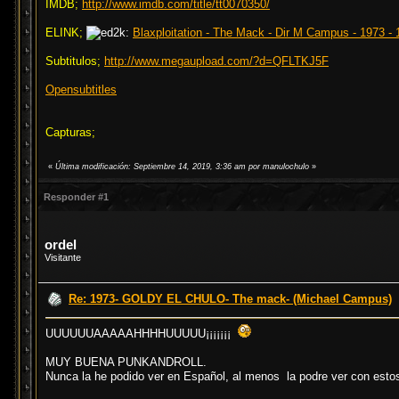
IMDB;
http://www.imdb.com/title/tt0070350/
ELINK;
Blaxploitation - The Mack - Dir M Campus - 1973 - 
Subtitulos;
http://www.megaupload.com/?d=QFLTKJ5F
Opensubtitles
Capturas;
«
Última modificación: Septiembre 14, 2019, 3:36 am por manulochulo
»
Responder #1
ordel
Visitante
Re: 1973- GOLDY EL CHULO- The mack- (Michael Campus)
UUUUUUAAAAAHHHHUUUUU¡¡¡¡¡¡¡
MUY BUENA PUNKANDROLL.
Nunca la he podido ver en Español, al menos la podre ver con estos 