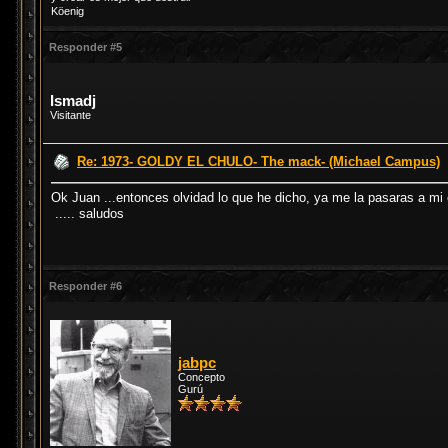
Köenig
Responder #5
Ismadj
Visitante
Re: 1973- GOLDY EL CHULO- The mack- (Michael Campus)
Ok Juan ...entonces olvidad lo que he dicho, ya me la pasaras a mi
..... saludos
Responder #6
jabpc
Concepto
Gurú