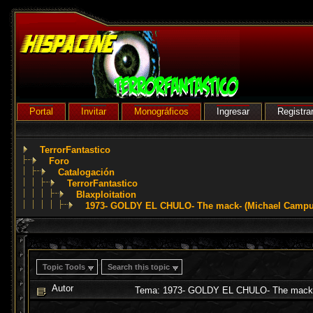
Portal
Invitar
Monográficos
Ingresar
Registra
TerrorFantastico
Foro
Catalogación
TerrorFantastico
Blaxploitation
1973- GOLDY EL CHULO- The mack- (Michael Campu
Topic Tools
Search this topic
Autor
Tema: 1973- GOLDY EL CHULO- The mack- 