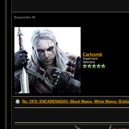
Responder #9
Carlosmb
Supervisor
Veterano
Re: 1972- ENCADENADAS- Black Mama, White Mama- (Eddi