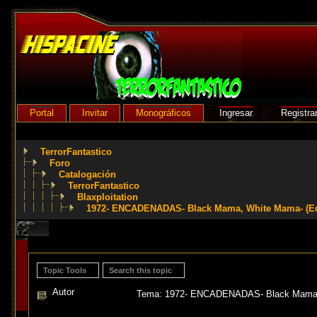
Portal
Invitar
Monográficos
Ingresar
Registra
TerrorFantastico
Foro
Catalogación
TerrorFantastico
Blaxploitation
1972- ENCADENADAS- Black Mama, White Mama- (E
Topic Tools
Search this topic
Autor
Tema: 1972- ENCADENADAS- Black Mama, 