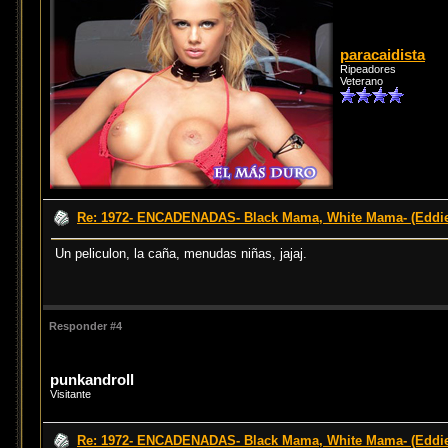
paracaidista
Ripeadores
Veterano
Re: 1972- ENCADENADAS- Black Mama, White Mama- (Eddi
Un peliculon, la caña, menudas niñas, jajaj.
Responder #4
punkandroll
Visitante
Re: 1972- ENCADENADAS- Black Mama, White Mama- (Eddi