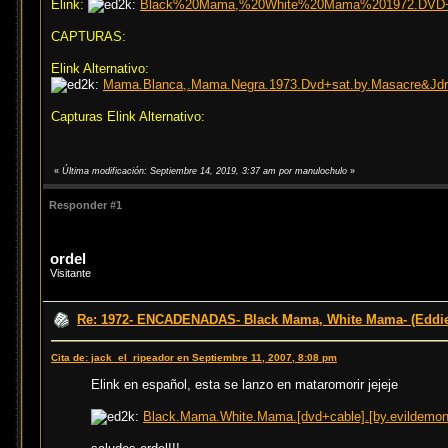
Elink:
Black%20Mama,%20White%20Mama%201972.DVD+Cabl
CAPTURAS:
Elink Alternativo:
Mama.Blanca,.Mama.Negra.1973.Dvd+sat.by.Masacre&Jdr.m
Capturas Elink Alternativo:
«
Última modificación: Septiembre 14, 2019, 3:37 am por manulochulo
»
Responder #1
ordel
Visitante
Re: 1972- ENCADENADAS- Black Mama, White Mama- (Eddi
Cita de: jack_el_ripeador en Septiembre 11, 2007, 8:08 pm
Elink en español, esta se lanzo en mataromorir jejeje
Black.Mama.White.Mama.[dvd+cable].[by.evildemon.