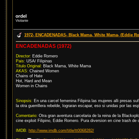
ordel
Visitante
1972- ENCADENADAS- Black Mama, White Mama- (Eddie R
ENCADENADAS (1972)
Director:
Eddie Romero
Pais:
USA/ Filipinas
Titulo Original:
Black Mama, White Mama
AKAS:
Chained Women
Chains of Hate
Hot, Hard and Mean
Women in Chains
Sinopsis:
En una carcel femenina Filipina las mujeres alli presas suf
la otra guerrillera rebelde, lograran escapar, eso si unidas por las es
Comentario:
Otra gran aventura carcelaria de la reina de la Blackxpl
cine exploit Filipino, Eddie Romero. Pura diversion en cine trash de q
IMDB:
http://www.imdb.com/title/tt0068282/