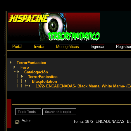
Portal
Invitar
Monográficos
Ingresar
Registra
TerrorFantastico
Foro
Catalogación
TerrorFantastico
Blaxploitation
1972- ENCADENADAS- Black Mama, White Mama- (E
Topic Tools
Search this topic
Autor
Tema: 1972- ENCADENADAS- Blac