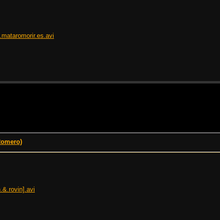
ataromorir.es.avi
Romero)
&.rovin].avi