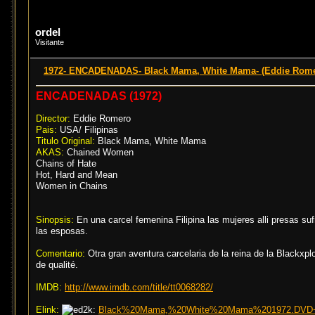
ordel
Visitante
1972- ENCADENADAS- Black Mama, White Mama- (Eddie Rome
ENCADENADAS (1972)
Director:
Eddie Romero
Pais:
USA/ Filipinas
Titulo Original:
Black Mama, White Mama
AKAS:
Chained Women
Chains of Hate
Hot, Hard and Mean
Women in Chains
Sinopsis:
En una carcel femenina Filipina las mujeres alli presas sufr
las esposas.
Comentario:
Otra gran aventura carcelaria de la reina de la Blackxpl
de qualité.
IMDB:
http://www.imdb.com/title/tt0068282/
Elink:
Black%20Mama,%20White%20Mama%201972.DVD+Cabl