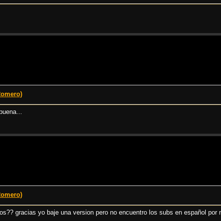
Romero)
buena...
Romero)
ulos?? gracias yo baje una version pero no encuentro los subs en español por 