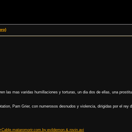
ro)
en las mas varidas humillaciones y torturas, un dia dos de ellas, una prostituta
otation, Pam Grier, con numerosos desnudos y violencia, dirigidas por el rey d
e.mataromorir.com.by.evildemon.&.rovin.avi