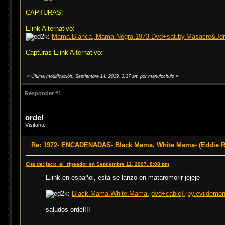
CAPTURAS:
Elink Alternativo:
Mama.Blanca,.Mama.Negra.1973.Dvd+sat.by.Masacre&Jdr.m
Capturas Elink Alternativo:
«
Última modificación: Septiembre 14, 2019, 3:37 am por manulochulo
»
Responder #1
ordel
Visitante
Re: 1972- ENCADENADAS- Black Mama, White Mama- (Eddie 
Cita de: jack_el_ripeador en Septiembre 11, 2007, 8:08 pm
Elink en español, esta se lanzo en mataromorir jejeje
Black.Mama.White.Mama.[dvd+cable].[by.evildemon.
saludos ordel!!!