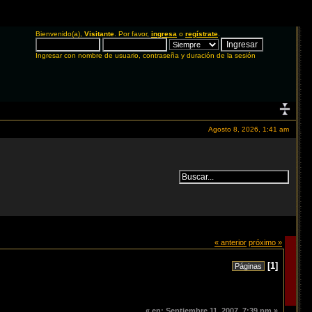
Bienvenido(a),
Visitante
. Por favor,
ingresa
o
regístrate
.
Ingresar con nombre de usuario, contraseña y duración de la sesión
Agosto 8, 2026, 1:41 am
« anterior
próximo »
[
1
]
Páginas
«
en:
Septiembre 11, 2007, 7:39 pm »