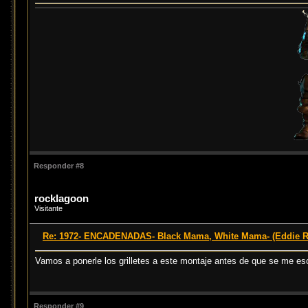
Responder #8
rocklagoon
Visitante
Re: 1972- ENCADENADAS- Black Mama, White Mama- (Eddie 
Vamos a ponerle los grilletes a este montaje antes de que se me e
Responder #9