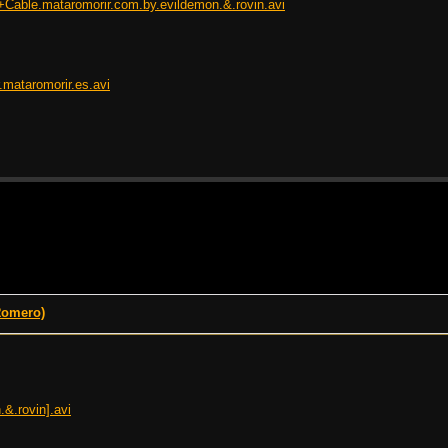
e.mataromorir.com.by.evildemon.&.rovin.avi
ataromorir.es.avi
Romero)
&.rovin].avi