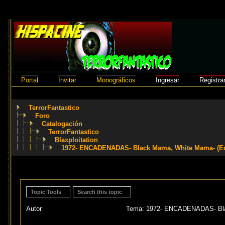
Portal
Invitar
Monográficos
Ingresar
Registra
TerrorFantastico
Foro
Catalogación
TerrorFantastico
Blaxploitation
1972- ENCADENADAS- Black Mama, White Mama- (E
Topic Tools
Search this topic
Autor
Tema: 1972- ENCADENADAS- Blac