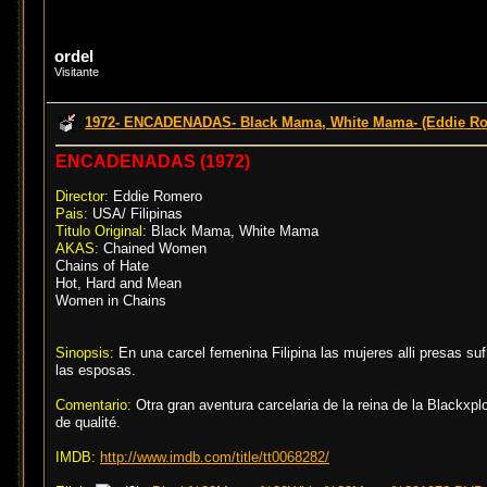
ordel
Visitante
1972- ENCADENADAS- Black Mama, White Mama- (Eddie R
ENCADENADAS (1972)
Director:
Eddie Romero
Pais:
USA/ Filipinas
Titulo Original:
Black Mama, White Mama
AKAS:
Chained Women
Chains of Hate
Hot, Hard and Mean
Women in Chains
Sinopsis:
En una carcel femenina Filipina las mujeres alli presas sufr
las esposas.
Comentario:
Otra gran aventura carcelaria de la reina de la Blackxpl
de qualité.
IMDB:
http://www.imdb.com/title/tt0068282/