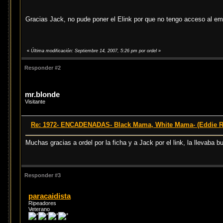
Gracias Jack, no pude poner el Elink por que no tengo acceso al emu
«
Última modificación: Septiembre 14, 2007, 5:26 pm por ordel
»
Responder #2
mr.blonde
Visitante
Re: 1972- ENCADENADAS- Black Mama, White Mama- (Eddie 
Muchas gracias a ordel por la ficha y a Jack por el link, la llevaba
Responder #3
paracaidista
Ripeadores
Veterano