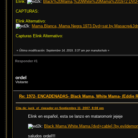
Elink:
Black%20Mama,%20White%20Mama%201972.DVD+Cabl
CAPTURAS:
Elink Alternativo:
Mama.Blanca,.Mama.Negra.1973.Dvd+sat.by.Masacre&Jdr.m
Capturas Elink Alternativo:
«
Última modificación: Septiembre 14, 2019, 3:37 am por manulochulo
»
Responder #1
ordel
Visitante
Re: 1972- ENCADENADAS- Black Mama, White Mama- (Eddie 
Cita de: jack_el_ripeador en Septiembre 11, 2007, 8:08 pm
Elink en español, esta se lanzo en mataromorir jejeje
Black.Mama.White.Mama.[dvd+cable].[by.evildemon.
saludos ordel!!!