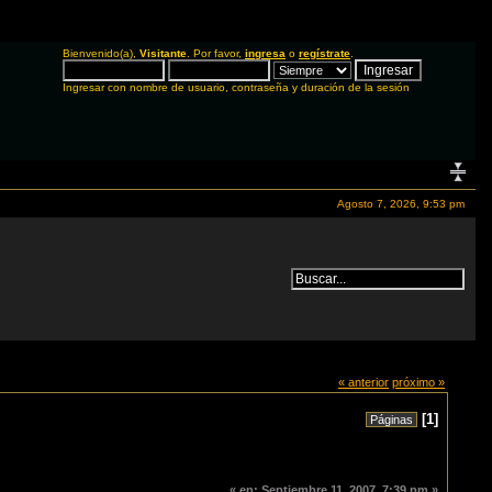
Bienvenido(a),
Visitante
. Por favor,
ingresa
o
regístrate
.
Ingresar con nombre de usuario, contraseña y duración de la sesión
Agosto 7, 2026, 9:53 pm
« anterior
próximo »
[
1
]
Páginas
«
en:
Septiembre 11, 2007, 7:39 pm »