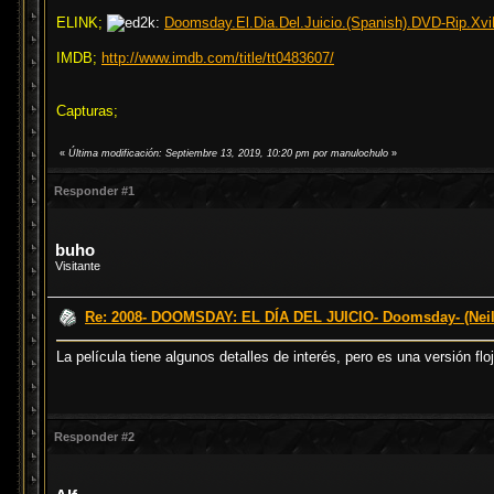
ELINK;
Doomsday.El.Dia.Del.Juicio.(Spanish).DVD-Rip.Xv
IMDB;
http://www.imdb.com/title/tt0483607/
Capturas;
«
Última modificación: Septiembre 13, 2019, 10:20 pm por manulochulo
»
Responder #1
buho
Visitante
Re: 2008- DOOMSDAY: EL DÍA DEL JUICIO- Doomsday- (Neil
La película tiene algunos detalles de interés, pero es una versión 
Responder #2