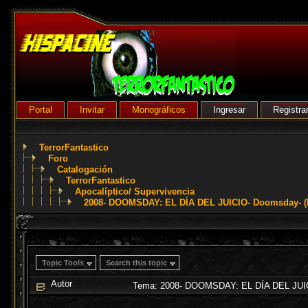
Portal
Invitar
Monográficos
Ingresar
Registra
TerrorFantastico
Foro
Catalogación
TerrorFantastico
Apocalíptico/ Supervivencia
2008- DOOMSDAY: EL DÍA DEL JUICIO- Doomsday- (N
Topic Tools
Search this topic
Autor
Tema: 2008- DOOMSDAY: EL DÍA DEL JUICIO