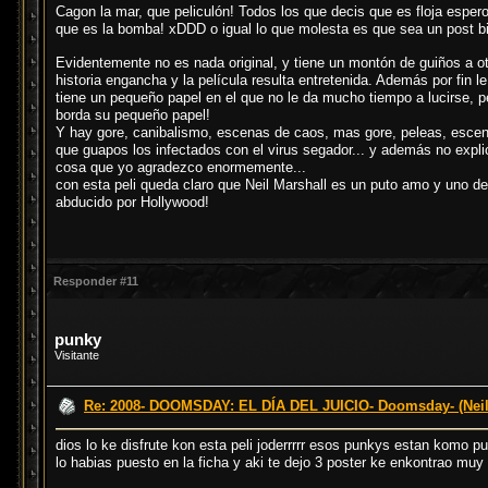
Cagon la mar, que peliculón! Todos los que decis que es floja esper
que es la bomba! xDDD o igual lo que molesta es que sea un post b
Evidentemente no es nada original, y tiene un montón de guiños a ot
historia engancha y la película resulta entretenida. Además por fin
tiene un pequeño papel en el que no le da mucho tiempo a lucirse
borda su pequeño papel!
Y hay gore, canibalismo, escenas de caos, mas gore, peleas, escen
que guapos los infectados con el virus segador... y además no expli
cosa que yo agradezco enormemente...
con esta peli queda claro que Neil Marshall es un puto amo y uno de
abducido por Hollywood!
Responder #11
punky
Visitante
Re: 2008- DOOMSDAY: EL DÍA DEL JUICIO- Doomsday- (Neil
dios lo ke disfrute kon esta peli joderrrrr esos punkys estan komo p
lo habias puesto en la ficha y aki te dejo 3 poster ke enkontrao muy