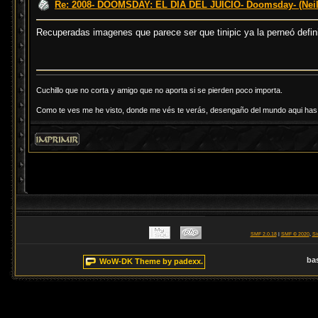
Re: 2008- DOOMSDAY: EL DÍA DEL JUICIO- Doomsday- (Neil
Recuperadas imagenes que parece ser que tinipic ya la perneó defi
Cuchillo que no corta y amigo que no aporta si se pierden poco importa.
Como te ves me he visto, donde me vés te verás, desengaño del mundo aqui has d
SMF 2.0.18
|
SMF © 2020
,
Si
ba
WoW-DK Theme by padexx.