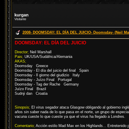
kurgan
Visitante
2008- DOOMSDAY: EL DÍA DEL JUICIO- Doomsday- (Neil Mar
DOOMSDAY: EL DÍA DEL JUICIO
Director;
Neil Marshall
Pais;
UK/USA/Sudáfrica/Alemania
AKAS;
Doomsday Greece
Doomsday - El día del juicio del final Spain
Doomsday - Il giorno del giudizio Italy
Doomsday - Juízo Final Portugal
Doomsday - Tag der Rache Germany
Juízo Final Brazil
Sudnji dan Croatia
Sinopsis;
El virus segador ataca Glasgow obligando al gobierno inglé
años sin saber nada de lo que pasa en el norte, un grupo de especial
vacuna cueste lo que cueste ya que el virus ha llegado a Londres.
Comentario;
Acción estilo Mad Max en los Highlands... Entretenido p