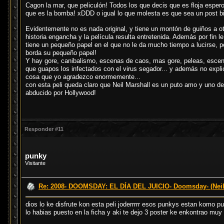
Cagon la mar, que peliculón! Todos los que decis que es floja esper
que es la bomba! xDDD o igual lo que molesta es que sea un post b
Evidentemente no es nada original, y tiene un montón de guiños a ot
historia engancha y la película resulta entretenida. Además por fin
tiene un pequeño papel en el que no le da mucho tiempo a lucirse
borda su pequeño papel!
Y hay gore, canibalismo, escenas de caos, mas gore, peleas, escen
que guapos los infectados con el virus segador... y además no expli
cosa que yo agradezco enormemente...
con esta peli queda claro que Neil Marshall es un puto amo y uno de
abducido por Hollywood!
Responder #11
punky
Visitante
Re: 2008- DOOMSDAY: EL DÍA DEL JUICIO- Doomsday- (Neil
dios lo ke disfrute kon esta peli joderrrrr esos punkys estan komo p
lo habias puesto en la ficha y aki te dejo 3 poster ke enkontrao muy