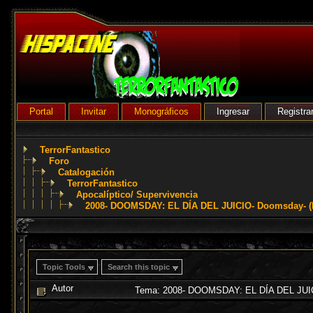
Portal
Invitar
Monográficos
Ingresar
Registra
TerrorFantastico
Foro
Catalogación
TerrorFantastico
Apocalíptico/ Supervivencia
2008- DOOMSDAY: EL DÍA DEL JUICIO- Doomsday- (N
Topic Tools
Search this topic
Autor
Tema: 2008- DOOMSDAY: EL DÍA DEL JUICIO