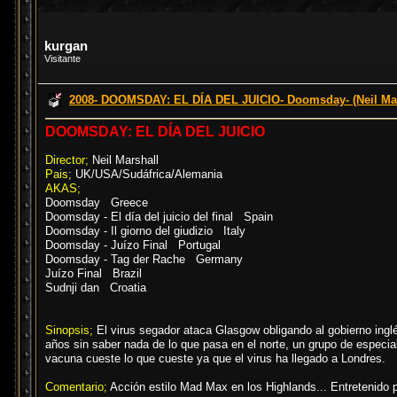
kurgan
Visitante
2008- DOOMSDAY: EL DÍA DEL JUICIO- Doomsday- (Neil Mar
DOOMSDAY: EL DÍA DEL JUICIO
Director;
Neil Marshall
Pais;
UK/USA/Sudáfrica/Alemania
AKAS;
Doomsday Greece
Doomsday - El día del juicio del final Spain
Doomsday - Il giorno del giudizio Italy
Doomsday - Juízo Final Portugal
Doomsday - Tag der Rache Germany
Juízo Final Brazil
Sudnji dan Croatia
Sinopsis;
El virus segador ataca Glasgow obligando al gobierno inglé
años sin saber nada de lo que pasa en el norte, un grupo de especial
vacuna cueste lo que cueste ya que el virus ha llegado a Londres.
Comentario;
Acción estilo Mad Max en los Highlands... Entretenido p