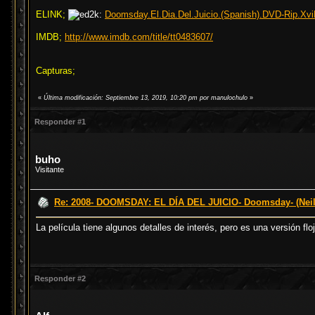
ELINK;
Doomsday.El.Dia.Del.Juicio.(Spanish).DVD-Rip.Xv
IMDB;
http://www.imdb.com/title/tt0483607/
Capturas;
«
Última modificación: Septiembre 13, 2019, 10:20 pm por manulochulo
»
Responder #1
buho
Visitante
Re: 2008- DOOMSDAY: EL DÍA DEL JUICIO- Doomsday- (Neil
La película tiene algunos detalles de interés, pero es una versión 
Responder #2