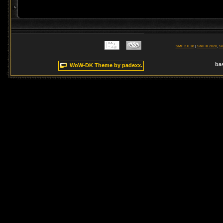
SMF 2.0.18
|
SMF © 2020
,
Si
ba
WoW-DK Theme by padexx.