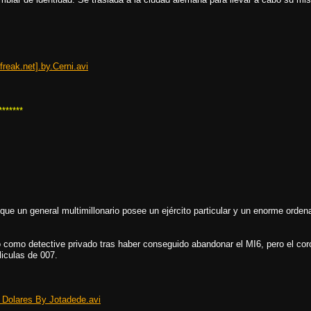
freak.net].by.Cerni.avi
*******
que un general multimillonario posee un ejército particular y un enorme orden
omo detective privado tras haber conseguido abandonar el MI6, pero el coron
liculas de 007.
e Dolares By Jotadede.avi