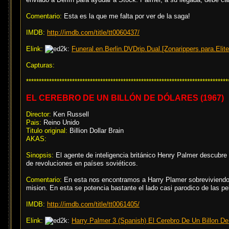
Comentario:
Esta es la que me falta por ver de la saga!
IMDB:
http://imdb.com/title/tt0060437/
Elink:
Funeral.en.Berlin.DVDrip.Dual.[Zonarippers.para.Elite
Capturas:
*******************************************************************************
EL CEREBRO DE UN BILLÓN DE DÓLARES (1967)
Director:
Ken Russell
Pais:
Reino Unido
Titulo original:
Billion Dollar Brain
AKAS:
Sinopsis:
El agente de inteligencia británico Henry Palmer descubre 
de revoluciones en países soviéticos.
Comentario:
En esta nos encontramos a Harry Plamer sobreviviendo c
mision. En esta se potencia bastante el lado casi parodico de las pe
IMDB:
http://imdb.com/title/tt0061405/
Elink:
Harry Palmer 3 (Spanish) El Cerebro De Un Billon D