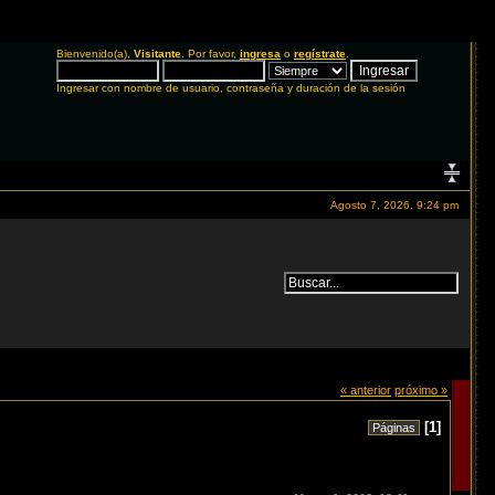
Bienvenido(a),
Visitante
. Por favor,
ingresa
o
regístrate
.
Ingresar con nombre de usuario, contraseña y duración de la sesión
Agosto 7, 2026, 9:24 pm
« anterior
próximo »
[
1
]
Páginas