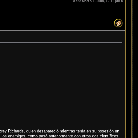
«
en:
Marzo 1, 2008, 12:11 pm »
ubrey Richards, quien desapareció mientras tenía en su posesión un
e los enemigos, como pasó anteriormente con otros dos científicos