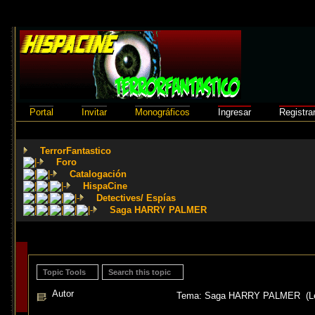
Portal
Invitar
Monográficos
Ingresar
Registra
TerrorFantastico
Foro
Catalogación
HispaCine
Detectives/ Espías
Saga HARRY PALMER
Topic Tools
Search this topic
Autor
Tema: Saga HARRY PALMER (Leí