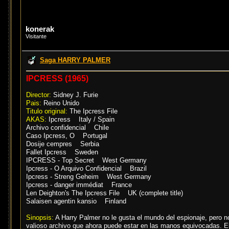
konerak
Visitante
Saga HARRY PALMER
IPCRESS (1965)
Director:
Sidney J. Furie
Pais:
Reino Unido
Titulo original:
The Ipcress File
AKAS:
Ipcress Italy / Spain
Archivo confidencial Chile
Caso Ipcress, O Portugal
Dosije cempres Serbia
Fallet Ipcress Sweden
IPCRESS - Top Secret West Germany
Ipcress - O Arquivo Confidencial Brazil
Ipcress - Streng Geheim West Germany
Ipcress - danger immédiat France
Len Deighton's The Ipcress File UK (complete title)
Salaisen agentin kansio Finland
Sinopsis:
A Harry Palmer no le gusta el mundo del espionaje, pero no
valioso archivo que ahora puede estar en las manos equivocadas. El