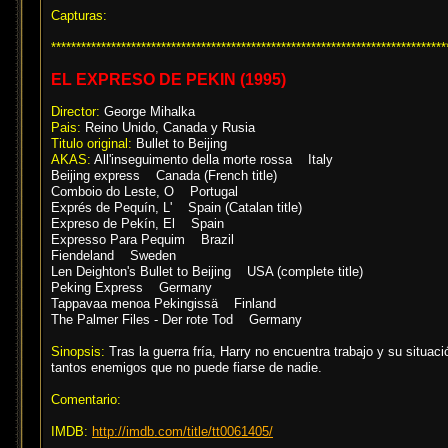
Capturas:
*******************************************************************************
EL EXPRESO DE PEKIN (1995)
Director:
George Mihalka
Pais:
Reino Unido, Canada y Rusia
Titulo original:
Bullet to Beijing
AKAS:
All'inseguimento della morte rossa Italy
Beijing express Canada (French title)
Comboio do Leste, O Portugal
Exprés de Pequín, L' Spain (Catalan title)
Expreso de Pekín, El Spain
Expresso Para Pequim Brazil
Fiendeland Sweden
Len Deighton's Bullet to Beijing USA (complete title)
Peking Express Germany
Tappavaa menoa Pekingissä Finland
The Palmer Files - Der rote Tod Germany
Sinopsis:
Tras la guerra fría, Harry no encuentra trabajo y su situa
tantos enemigos que no puede fiarse de nadie.
Comentario:
IMDB:
http://imdb.com/title/tt0061405/