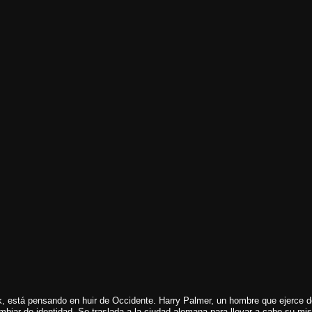
ock, está pensando en huir de Occidente. Harry Palmer, un hombre que ejerce d
mbiar de identidad. Se traslada a la ciudad alemana para llevar a cabo su mis