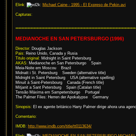
Elink:
Michael Caine - 1995 - El Expreso de Pekin.avi
Capturas:
*******************************************************************************
MEDIANOCHE EN SAN PETERSBURGO (1996)
Director:
Douglas Jackson
Pais:
Reino Unido, Canada y Rusia
Titulo original:
Midnight in Saint Petersburg
AKAS:
Medianoche en San Petersburgo Spain
Meia-Noite em Moscou Brazil
Midnatt i St. Petersburg Sweden (alternative title)
Midnight in Saint Petersburg USA (alternative spelling)
Minuit à Saint-Petersbourg Canada (French title)
Mitjanit a Sant Petersburg Spain (Catalan title)
Tensão Máxima em Sampetersburgo Portugal
The Palmer Files: Herren der Apokalypse Germany
Sinopsis:
El ex agente británico Harry Palmer dirige ahora una agen
Comentario:
IMDB:
http://www.imdb.com/title/tt0113634/
Elink:
MEDIANOCHE EN SAN PETERSBURGO.MICHAEL C