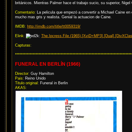
británicos. Mientras Palmer hace el trabajo sucio, su superior, Nigel
Comentario:
La pelicula que empezó a convertir a Michael Caine en 
mucho mas gris y realista. Genial la actuacion de Caine.
IMDB:
http://imdb.com/title/tt0059319/
Elink:
The.Ipcress.File.(1965).[XviD+MP3].[Dual].[DivXClas
Capturas:
*******************************************************************************
FUNERAL EN BERLÍN (1966)
Director:
Guy Hamilton
Pais:
Reino Unido
Titulo original:
Funeral in Berlin
AKAS: