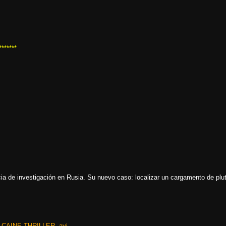
*******
cia de investigación en Rusia. Su nuevo caso: localizar un cargamento de plu
AINE.THRILLER..avi