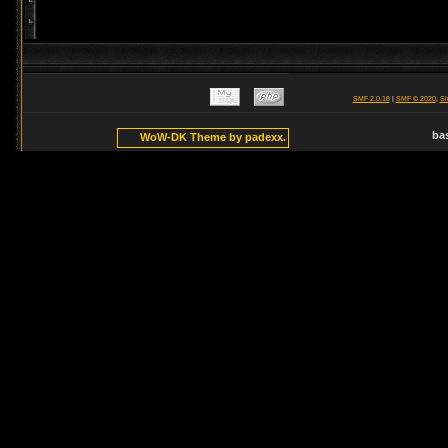
SMF 2.0.18
|
SMF © 2020
,
Si
ba
WoW-DK Theme by padexx.