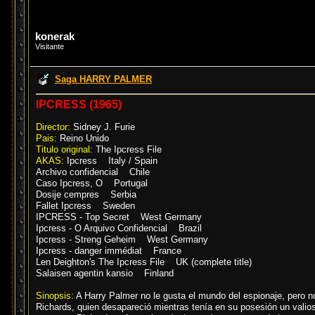
konerak
Visitante
Saga HARRY PALMER
IPCRESS (1965)
Director:
Sidney J. Furie
Pais:
Reino Unido
Titulo original:
The Ipcress File
AKAS:
Ipcress Italy / Spain
Archivo confidencial Chile
Caso Ipcress, O Portugal
Dosije cempres Serbia
Fallet Ipcress Sweden
IPCRESS - Top Secret West Germany
Ipcress - O Arquivo Confidencial Brazil
Ipcress - Streng Geheim West Germany
Ipcress - danger immédiat France
Len Deighton's The Ipcress File UK (complete title)
Salaisen agentin kansio Finland
Sinopsis:
A Harry Palmer no le gusta el mundo del espionaje, pero no
Richards, quien desapareció mientras tenía en su posesión un vali