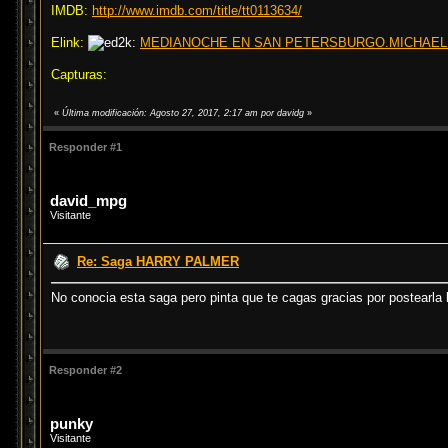
IMDB:
http://www.imdb.com/title/tt0113634/
Elink:
MEDIANOCHE EN SAN PETERSBURGO.MICHAEL C
Capturas:
«
Última modificación: Agosto 27, 2017, 2:17 am por davidg
»
Responder #1
david_mpg
Visitante
Re: Saga HARRY PALMER
No conocia esta saga pero pinta que te cagas gracias por postearla
Responder #2
punky
Visitante