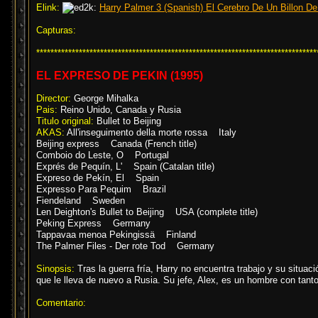
Elink:
Harry Palmer 3 (Spanish) El Cerebro De Un Billon D
Capturas:
*******************************************************************************
EL EXPRESO DE PEKIN (1995)
Director:
George Mihalka
Pais:
Reino Unido, Canada y Rusia
Titulo original:
Bullet to Beijing
AKAS:
All'inseguimento della morte rossa Italy
Beijing express Canada (French title)
Comboio do Leste, O Portugal
Exprés de Pequín, L' Spain (Catalan title)
Expreso de Pekín, El Spain
Expresso Para Pequim Brazil
Fiendeland Sweden
Len Deighton's Bullet to Beijing USA (complete title)
Peking Express Germany
Tappavaa menoa Pekingissä Finland
The Palmer Files - Der rote Tod Germany
Sinopsis:
Tras la guerra fría, Harry no encuentra trabajo y su situa
que le lleva de nuevo a Rusia. Su jefe, Alex, es un hombre con tan
Comentario: