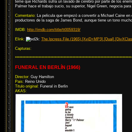
teme que Richards sufra un lavado de cerebro por parte de los enemi
Palmer hace el trabajo sucio, su superior, Nigel Green, negocia para 
Comentario:
La pelicula que empezó a convertir a Michael Caine en e
productores de la saga de James Bond, aunque tiene un tono mucho m
IMDB:
http://imdb.com/title/tt0059319/
Elink:
The.Ipcress.File.(1965).[XviD+MP3].[Dual].[DivXClas
Capturas:
*******************************************************************************
FUNERAL EN BERLÍN (1966)
Director:
Guy Hamilton
Pais:
Reino Unido
Titulo original:
Funeral in Berlin
AKAS: