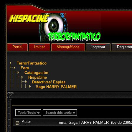
Portal
Invitar
Monográficos
Ingresar
Registra
TerrorFantastico
Foro
Catalogación
HispaCine
Detectives/ Espías
Saga HARRY PALMER
Topic Tools
Search this topic
Autor
Tema: Saga HARRY PALMER (Leído 23952