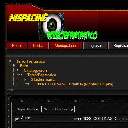
Portal
Invitar
Monográficos
Ingresar
Registra
TerrorFantastico
Foro
Catalogación
TerrorFantastico
Slashermanía
1983- CORTINAS- Curtains- (Richard Ciupka)
Topic Tools
Search this topic
Autor
Tema: 1983- CORTINAS- Curtains-