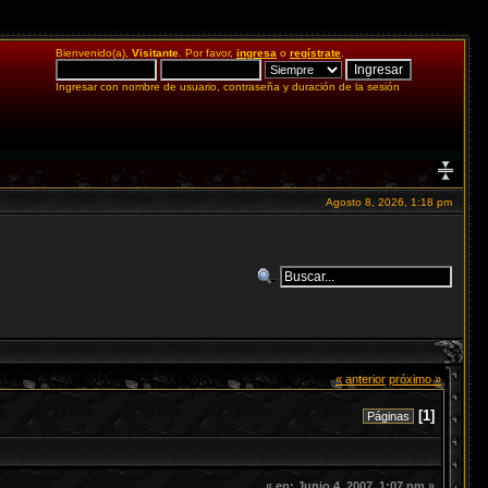
Bienvenido(a),
Visitante
. Por favor,
ingresa
o
regístrate
.
Ingresar con nombre de usuario, contraseña y duración de la sesión
Agosto 8, 2026, 1:18 pm
« anterior
próximo »
[
1
]
Páginas
«
en:
Junio 4, 2007, 1:07 pm »