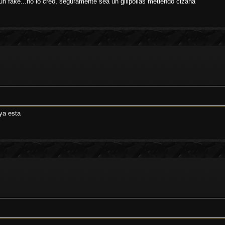
un fake...no lo creo, seguramente sea un gilipollas metiendo cizaña
 ya esta