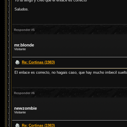
Yo la tengo y creo que el enlace es correcto
Saludos.
Responder #5
mr.blonde
Visitante
Re: Cortinas (1983)
El enlace es correcto, no hagais caso, que hay mucho imbecil suelto 
Responder #6
newzombie
Visitante
Re: Cortinas (1983)