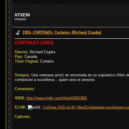
ATXEIN
Visitante
1983- CORTINAS- Curtains- (Richard Ciupka)
CORTINAS (1983)
Director;
Richard Ciupka
Pais;
Canada
Titulo Original;
Curtains
Sinopsis;
Una veterana actriz es encerrada en un siquiatrico.Años de
comienzan a sucederse....quien sera el asesino.
Comentario;
IMDB;
http://www.imdb.com/title/tt0085385/
ELINK;
Cortinas.DvD.rip.By NewZombiewww.nosologore.co
Capturas;