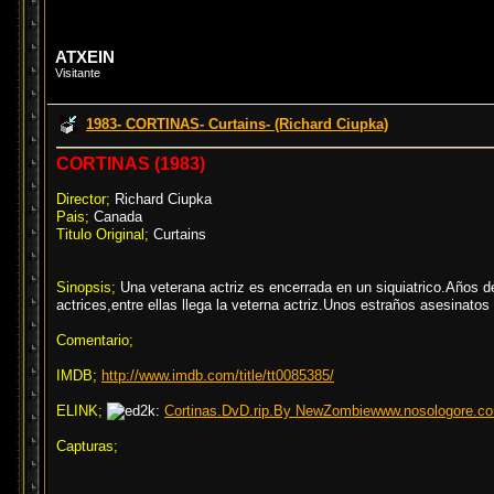
ATXEIN
Visitante
1983- CORTINAS- Curtains- (Richard Ciupka)
CORTINAS (1983)
Director;
Richard Ciupka
Pais;
Canada
Titulo Original;
Curtains
Sinopsis;
Una veterana actriz es encerrada en un siquiatrico.Años d
actrices,entre ellas llega la veterna actriz.Unos estraños asesinato
Comentario;
IMDB;
http://www.imdb.com/title/tt0085385/
ELINK;
Cortinas.DvD.rip.By NewZombiewww.nosologore.co
Capturas;