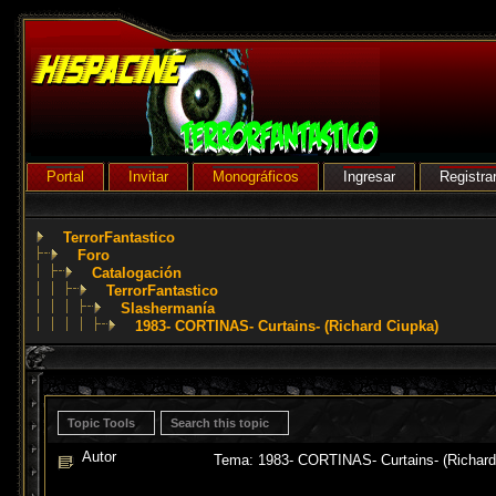
Portal
Invitar
Monográficos
Ingresar
Registra
TerrorFantastico
Foro
Catalogación
TerrorFantastico
Slashermanía
1983- CORTINAS- Curtains- (Richard Ciupka)
Topic Tools
Search this topic
Autor
Tema: 1983- CORTINAS- Curtains- (Richard