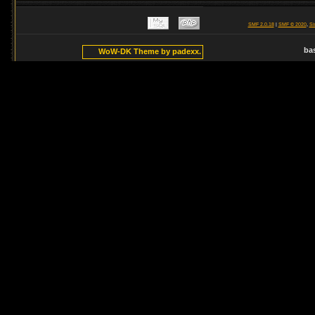
SMF 2.0.18
|
SMF © 2020
,
Si
ba
WoW-DK Theme by padexx.