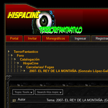
Portal
Invitar
Monográficos
Ingresar
Registra
TerrorFantastico
Foro
Catalogación
HispaCine
Carcelarias/ Fugas
2007- EL REY DE LA MONTAÑA- (Gonzalo López-Gal
Topic Tools
Search this topic
Autor
Tema: 2007- EL REY DE LA MONTAÑA- (Gon