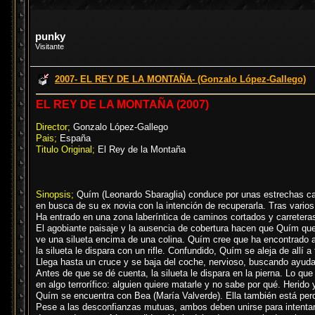
punky
Visitante
2007- EL REY DE LA MONTAÑA- (Gonzalo López-Gallego)
EL REY DE LA MONTAÑA (2007)
Director;
Gonzalo López-Gallego
Pais;
España
Titulo Original;
El Rey de la Montaña
Sinopsis;
Quím (Leonardo Sbaraglia) conduce por unas estrechas ca
en busca de su ex novia con la intención de recuperarla. Tras vario
Ha entrado en una zona laberíntica de caminos cortados y carreter
El agobiante paisaje y la ausencia de cobertura hacen que Quím qu
ve una silueta encima de una colina. Quím cree que ha encontrado a
la silueta le dispara con un rifle. Confundido, Quím se aleja de allí a
Llega hasta un cruce y se baja del coche, nervioso, buscando ayuda.
Antes de que se dé cuenta, la silueta le dispara en la pierna. Lo que
en algo terrorífico: alguien quiere matarle y no sabe por qué. Herido 
Quím se encuentra con Bea (María Valverde). Ella también está per
Pese a las desconfianzas mutuas, ambos deben unirse para intentar sa