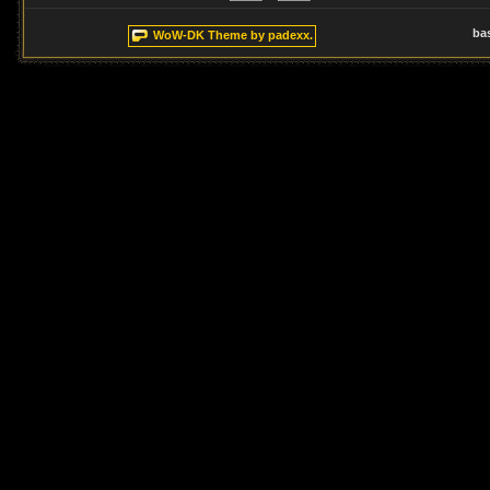
ba
WoW-DK Theme by padexx.