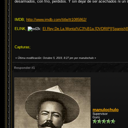
desarmados, con frío, perdidos. Y sin dejar de ser acechados ni un 
IMDB;
http://www.imdb.com/title/tt1085862/
ELINK;
El.Rey.De.La.Monta%C3%B1a.[DVDRIP][Spanish][2
Capturas;
«
Última modificación: Octubre 5, 2019, 8:27 pm por manulochulo
»
Responder #1
manulochulo
Supervisor
Gurú