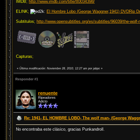
IMDB;
http://www.imdb.com/title/tt0034398/
ELINK;
El Hombre Lobo (George Waggner,1941) DVDRip D
Subtitulos;
http://www.opensubtitles.org/es/subtitles/96039/the-wolf
Capturas;
«
Última modificación: Noviembre 28, 2010, 12:27 am por jabpc
»
Responder #1
renuente
Ripeadores
Adicto
Re: 1941- EL HOMBRE LOBO- The wolf man- (George Waggn
No encontraba este clásico, gracias Punkandroll.