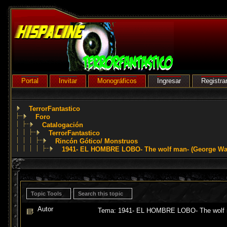
Portal
Invitar
Monográficos
Ingresar
Registra
TerrorFantastico
Foro
Catalogación
TerrorFantastico
Rincón Gótico/ Monstruos
1941- EL HOMBRE LOBO- The wolf man- (George Wa
Topic Tools
Search this topic
Autor
Tema: 1941- EL HOMBRE LOBO- The wolf m