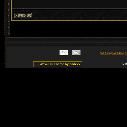
SMF 2.0.18
|
SMF © 2020
,
Si
ba
WoW-DK Theme by padexx.