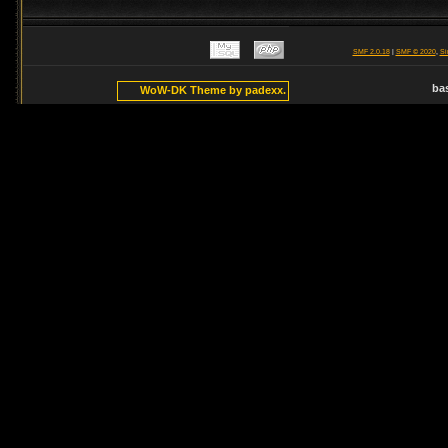
SMF 2.0.18
|
SMF © 2020
,
Si
ba
WoW-DK Theme by padexx.