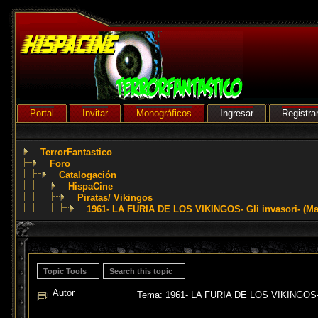
Portal
Invitar
Monográficos
Ingresar
Registra
TerrorFantastico
Foro
Catalogación
HispaCine
Piratas/ Vikingos
1961- LA FURIA DE LOS VIKINGOS- Gli invasori- (Ma
Topic Tools
Search this topic
Autor
Tema: 1961- LA FURIA DE LOS VIKINGOS- Gl