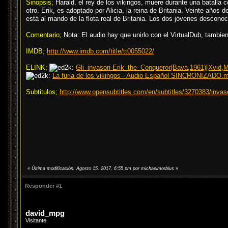
Sinopsis;
Harald, el rey de los vikingos, muere durante una batalla c
otro, Erik, es adoptado por Alicia, la reina de Britania. Veinte años 
está al mando de la flota real de Britania. Los dos jóvenes descono
Comentario;
Nota: El audio hay que unirlo con el VirtualDub, tambie
IMDB;
http://www.imdb.com/title/tt0055022/
ELINK;
Gli_invasori-Erik_the_Conqueror(Bava,1961)[Xvid
La furia de los vikingos - Audio Español SINCRONIZADO.
Subtitulos;
http://www.opensubtitles.com/en/subtitles/3270383/invaso
«
Última modificación: Agosto 15, 2017, 6:55 pm por michaelmorbius
»
Responder #1
david_mpg
Visitante