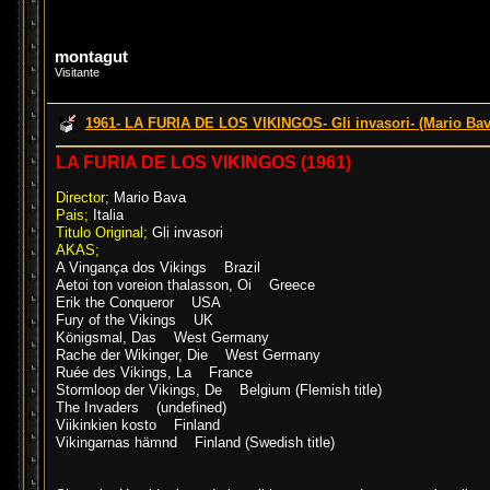
montagut
Visitante
1961- LA FURIA DE LOS VIKINGOS- Gli invasori- (Mario Bav
LA FURIA DE LOS VIKINGOS (1961)
Director;
Mario Bava
Pais;
Italia
Titulo Original;
Gli invasori
AKAS;
A Vingança dos Vikings Brazil
Aetoi ton voreion thalasson, Oi Greece
Erik the Conqueror USA
Fury of the Vikings UK
Königsmal, Das West Germany
Rache der Wikinger, Die West Germany
Ruée des Vikings, La France
Stormloop der Vikings, De Belgium (Flemish title)
The Invaders (undefined)
Viikinkien kosto Finland
Vikingarnas hämnd Finland (Swedish title)