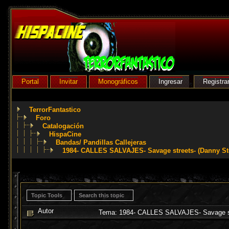
Portal
Invitar
Monográficos
Ingresar
Registra
TerrorFantastico
Foro
Catalogación
HispaCine
Bandas/ Pandillas Callejeras
1984- CALLES SALVAJES- Savage streets- (Danny S
Topic Tools
Search this topic
Autor
Tema: 1984- CALLES SALVAJES- Savage st