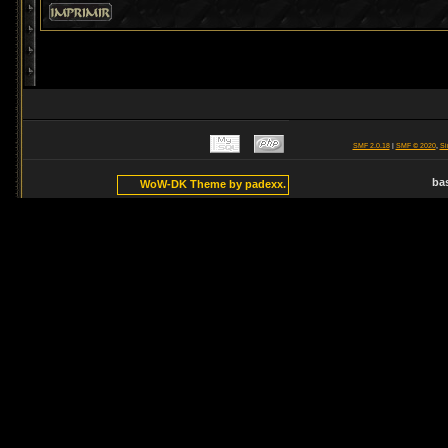
SMF 2.0.18
|
SMF © 2020
,
Si
ba
WoW-DK Theme by padexx.