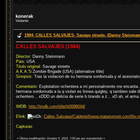
konerak
Visitante
1984- CALLES SALVAJES- Savage streets- (Danny Steinman
CALLES SALVAJES (1984)
Director:
Danny Steinmann
Pais:
USA
Titulo original:
Savage streets
A.K.A.'S:
Zombie Brigade (USA) (alternative title)
Sinopsis:
Tras la violacion de su hermana sordomuda y el asesinat
Comentario:
Explotation ochentera a mi personalmente me encanta... 
hermana sordomuda a la q violan es linnea quigley, q tambien sale d
ochentero... xDDD un delicia de serie b tirando a z... xD ah, el arma
IMDB:
http://imdb.com/title/tt0088044/
Elink:
Calles.Salvajes[Cablerip][www.mataromorir.com][by.ro
Capturas:
«
Última modificación: Octubre 5, 2019, 7:50 pm por manulochulo
»