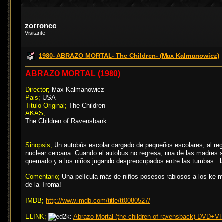
zorronco
Visitante
1980- ABRAZO MORTAL- The Children- (Max Kalmanowicz)
ABRAZO MORTAL (1980)
Director;
Max Kalmanowicz
Pais;
USA
Titulo Original;
The Children
AKAS;
The Children of Ravensbank
Sinopsis;
Un autobús escolar cargado de pequeños escolares, al regr
nuclear cercana. Cuando el autobus no regresa, una de las madres 
quemado y a los niños jugando despreocupados entre las tumbas.. l
Comentario;
Una película más de niños posesos rabiosos a los ke ma
de la Troma!
IMDB;
http://www.imdb.com/title/tt0080527/
ELINK;
Abrazo Mortal (the children of ravensback) DVD+VH