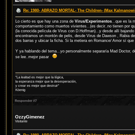
Re: 1980- ABRAZO MORTAL- The Children- (Max Kalmanowi
Lo cierto es que hay una zona de
Virus/Experimentos
...que es la
comportamiento como muertos vivientes...(es decir..no tienen por qu
(la conocida película de Virus con D.Hoffman)...y desde allí bajando
encontramos un montón de pelis, desde Virus de Dawson , Rabia d
dos barras y ubicar la ficha. Si la metiera en Romance/ Amor sí que 
Y ya hablando del tema...yo personalmente separaría Mad Doctor, 
se lee..mejor pasar
"La lealtad es mejor que la lógica,
la esperanza mejor que la desesperación,
y crear es mejor que destruir"
Köenig
Responder #7
OzzyGimenez
Visitante