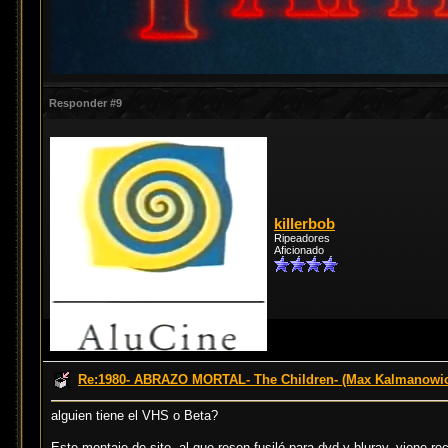
Responder #9
killerbob
Ripeadores
Aficionado
Re:1980- ABRAZO MORTAL- The Children- (Max Kalmanowi
alguien tiene el VHS o Beta?
Este montaje de sito, al que resen fusiló para dvd y bluray, viene r