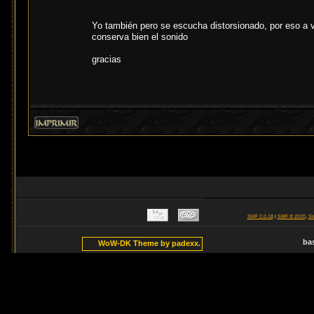
Yo también pero se escucha distorsionado, por eso a v
conserva bien el sonido
gracias
SMF 2.0.18
|
SMF © 2020
,
Si
ba
WoW-DK Theme by padexx.