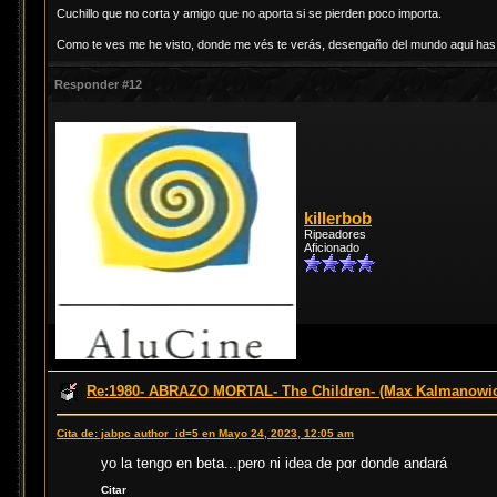
Cuchillo que no corta y amigo que no aporta si se pierden poco importa.
Como te ves me he visto, donde me vés te verás, desengaño del mundo aqui has d
Responder #12
killerbob
Ripeadores
Aficionado
Re:1980- ABRAZO MORTAL- The Children- (Max Kalmanowi
Cita de: jabpc author_id=5 en Mayo 24, 2023, 12:05 am
yo la tengo en beta...pero ni idea de por donde andará
Citar