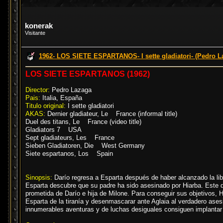
konerak
Visitante
1962- LOS SIETE ESPARTANOS- I sette gladiatori- (Pedro L
LOS SIETE ESPARTANOS (1962)
Director:
Pedro Lazaga
Pais:
Italia, España
Titulo original:
I sette gladiatori
AKAS:
Dernier gladiateur, Le France (informal title)
Duel des titans, Le France (video title)
Gladiators 7 USA
Sept gladiateurs, Les France
Sieben Gladiatoren, Die West Germany
Siete espartanos, Los Spain
Sinopsis:
Darío regresa a Esparta después de haber alcanzado la libe
Esparta descubre que su padre ha sido asesinado por Hiarba. Este q
prometida de Darío e hija de Milone. Para conseguir sus objetivos, H
Esparta de la tiranía y desenmascarar ante Aglaia al verdadero ase
innumerables aventuras y de luchas desiguales consiguen implantar nu