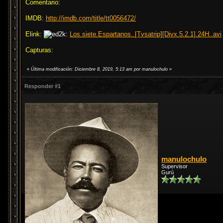
Comentario:
IMDB:
http://imdb.com/title/tt0056472/
Elink:
Los.siete.Espartanos..[Tvsatrip][Divx.5.2.1].24H..avi
Capturas:
«
Última modificación: Diciembre 8, 2019, 5:13 am por manulochulo
»
Responder #1
manulochulo
Supervisor
Gurú