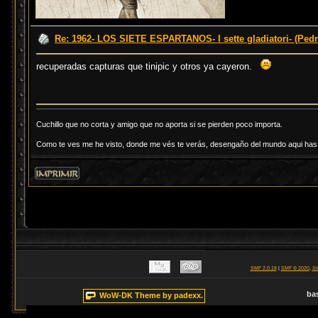
Re: 1962- LOS SIETE ESPARTANOS- I sette gladiatori- (Ped
recuperadas capturas que tinipic y otros ya cayeron.
Cuchillo que no corta y amigo que no aporta si se pierden poco importa.
Como te ves me he visto, donde me vés te verás, desengaño del mundo aqui has d
SMF 2.0.18
|
SMF © 2020
,
Si
ba
WoW-DK Theme by padexx.