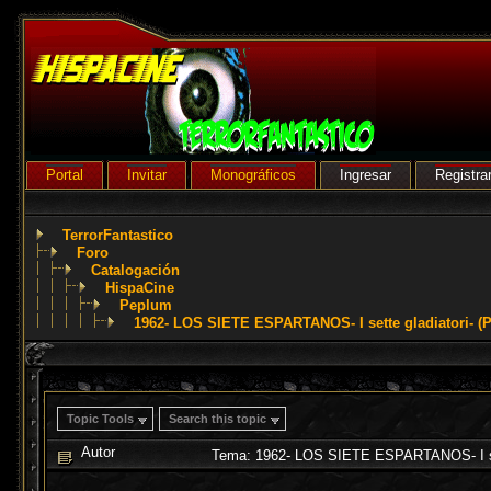
Portal
Invitar
Monográficos
Ingresar
Registra
TerrorFantastico
Foro
Catalogación
HispaCine
Peplum
1962- LOS SIETE ESPARTANOS- I sette gladiatori- (
Topic Tools
Search this topic
Autor
Tema: 1962- LOS SIETE ESPARTANOS- I sett