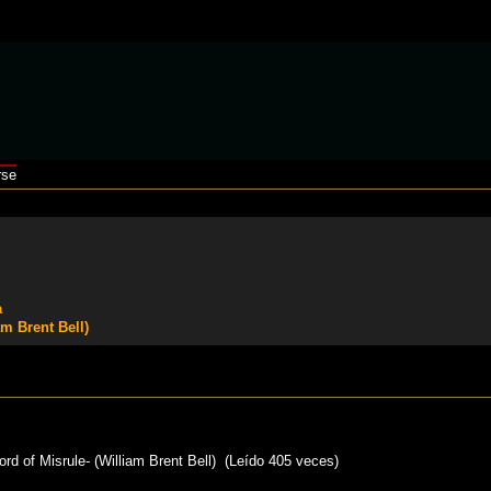
rse
a
m Brent Bell)
 of Misrule- (William Brent Bell) (Leído 405 veces)