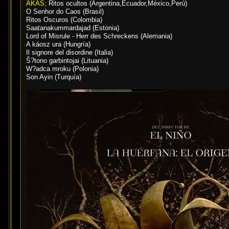
AKAS;
Ritos ocultos (Argentina,Ecuador,México,Perú)
O Senhor do Caos (Brasil)
Ritos Oscuros (Colombia)
Saatanakummardajad (Estonia)
Lord of Misrule - Herr des Schreckens (Alemania)
A káosz ura (Hungría)
Il signore del disordine (Italia)
Š?tono garbintojai (Lituania)
W?adca mroku (Polonia)
Son Ayin (Turquía)