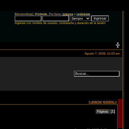
Bienvenido(a),
Visitante
. Por favor,
ingresa
o
regístrate
.
Ingresar con nombre de usuario, contraseña y duración de la sesión
Agosto 7, 2026, 11:43 am
« anterior
próximo »
[
1
]
Páginas