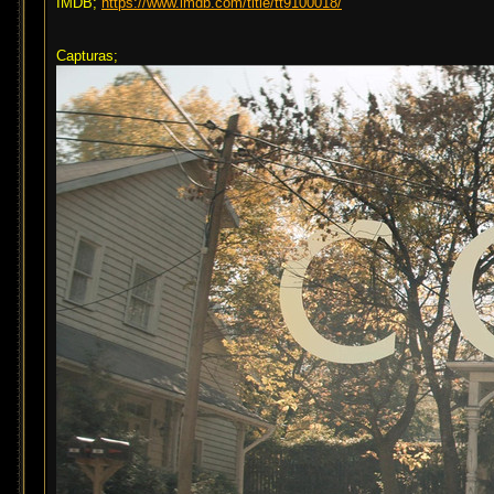
IMDB;
https://www.imdb.com/title/tt9100018/
Capturas;