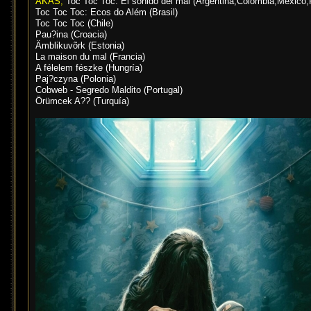
AKAS;
Toc Toc Toc: El sonido del mal (Argentina,Colombia,México,
Toc Toc Toc: Ecos do Além (Brasil)
Toc Toc Toc (Chile)
Pau?ina (Croacia)
Ämblikuvõrk (Estonia)
La maison du mal (Francia)
A félelem fészke (Hungría)
Paj?czyna (Polonia)
Cobweb - Segredo Maldito (Portugal)
Örümcek A?? (Turquía)