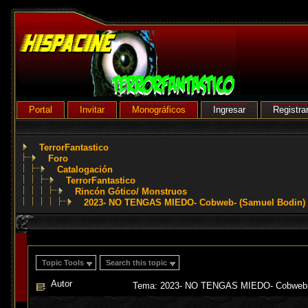
Portal
Invitar
Monográficos
Ingresar
Registra
TerrorFantastico
Foro
Catalogación
TerrorFantastico
Rincón Gótico/ Monstruos
2023- NO TENGAS MIEDO- Cobweb- (Samuel Bodin)
Topic Tools
Search this topic
Autor
Tema: 2023- NO TENGAS MIEDO- Cobweb- (