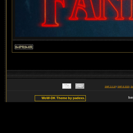
SMF 2.0.18
|
SMF © 2020
,
Si
ba
WoW-DK Theme by padexx.