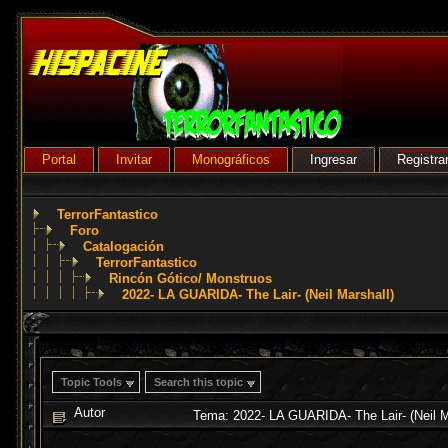
Portal
Invitar
Monográficos
Ingresar
Registra
TerrorFantastico
Foro
Catalogación
TerrorFantastico
Rincón Gótico/ Monstruos
2022- LA GUARIDA- The Lair- (Neil Marshall)
Topic Tools
Search this topic
Autor
Tema: 2022- LA GUARIDA- The Lair- (Neil M