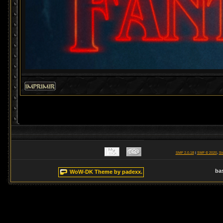
SMF 2.0.18
|
SMF © 2020
,
Si
ba
WoW-DK Theme by padexx.