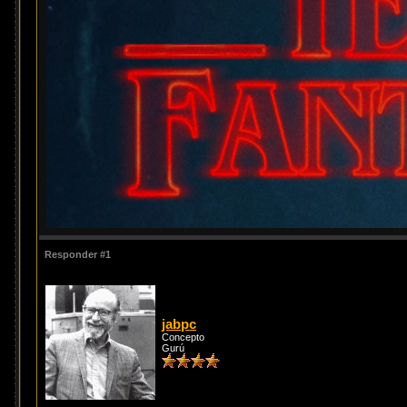
Responder #1
jabpc
Concepto
Gurú