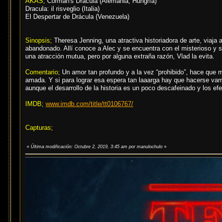
AKAS;
Corman's Dracula (Alemania, Hungría)
Dracula: il risveglio (Italia)
El Despertar de Drácula (Venezuela)
Sinopsis;
Theresa Jenning, una atractiva historiadora de arte, viaja
abandonado. Allí conoce a Alec y se encuentra con el misterioso y 
una atracción mutua, pero por alguna extraña razón, Vlad la evita.
Comentario;
Un amor tan profundo y a la vez “prohibido”, hace que 
amada. Y si para lograr esa espera tan laaarga hay que hacerse vam
aunque el desarrollo de la historia es un poco descafeinado y los ef
IMDB;
www.imdb.com/title/tt0106767/
Capturas;
«
Última modificación: Octubre 2, 2019, 3:45 am por manulochulo
»