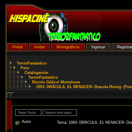
Portal
Invitar
Monográficos
Ingresar
Registra
TerrorFantastico
Foro
Catalogación
TerrorFantastico
Rincón Gótico/ Monstruos
1993- DRÁCULA, EL RENACER- Dracula Rising- (Fred
Topic Tools
Search this topic
Autor
Tema: 1993- DRÁCULA, EL RENACER- Dracul