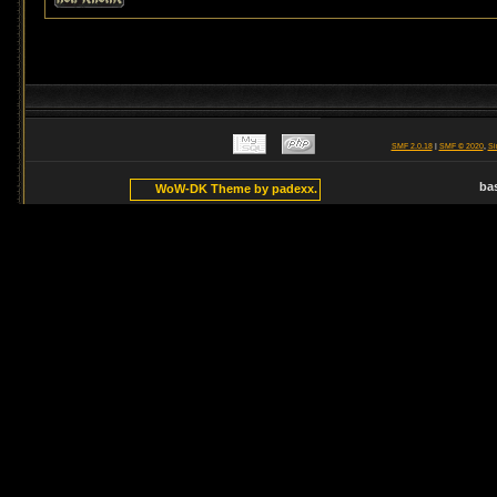
SMF 2.0.18
|
SMF © 2020
,
Si
ba
WoW-DK Theme by padexx.