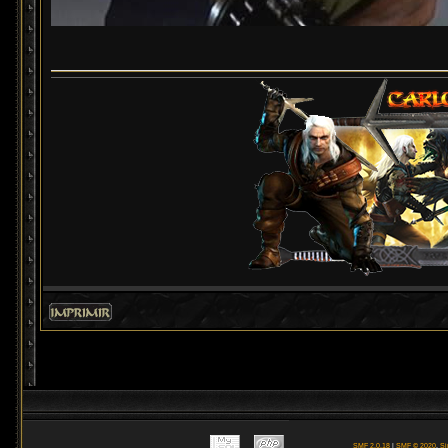
SMF 2.0.18
|
SMF © 2020
,
Si