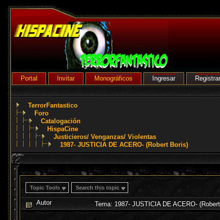
Portal
Invitar
Monográficos
Ingresar
Registra
TerrorFantastico
Foro
Catalogación
HispaCine
Justicieros/ Venganzas/ Violentas
1987- JUSTICIA DE ACERO- (Robert Boris)
Topic Tools
Search this topic
Autor
Tema: 1987- JUSTICIA DE ACERO- (Robert 