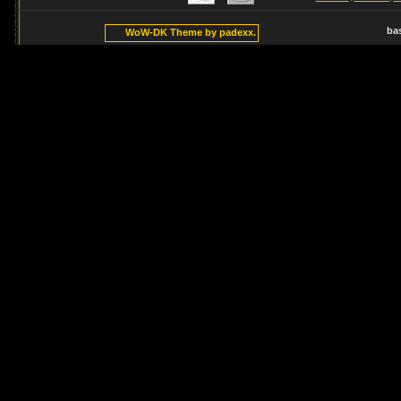
ba
WoW-DK Theme by padexx.