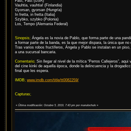
Fast, Fast (USA)
Vauhtia, vauhtia! (Finlandia)
Gyorsan, gyorsan (Hungría)
In fretta, in fretta (Italia)
Szybko, szybko (Polonia)
Los, Tempo (Alemania Federal)
Sinopsis;
Ángela es la novia de Pablo, que forma parte de una pandi
a formar parte de la banda, es la que mejor dispara, la única que no
Tras varios robos fructíferos, Ángela y Pablo se instalan en un piso
a una sucursal bancaria.
Comentario;
Sin llegar al nivel de la mítica “Perros Callejeros”, aq
del cine kinki de aquella época, donde la delincuencia y la drogadic
final que les espera.
IMDB;
www.imdb.com/title/tt0082259/
Capturas;
«
Última modificación: Octubre 5, 2019, 7:43 pm por manulochulo
»