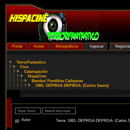
Portal
Invitar
Monográficos
Ingresar
Registra
TerrorFantastico
Foro
Catalogación
HispaCine
Bandas/ Pandillas Callejeras
1981- DEPRISA DEPRISA- (Carlos Saura)
Topic Tools
Search this topic
Autor
Tema: 1981- DEPRISA DEPRISA- (Carlos Sa