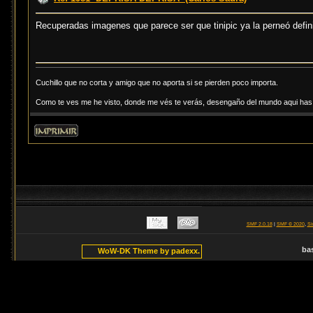
Recuperadas imagenes que parece ser que tinipic ya la perneó defi
Cuchillo que no corta y amigo que no aporta si se pierden poco importa.
Como te ves me he visto, donde me vés te verás, desengaño del mundo aqui has d
SMF 2.0.18
|
SMF © 2020
,
Si
ba
WoW-DK Theme by padexx.