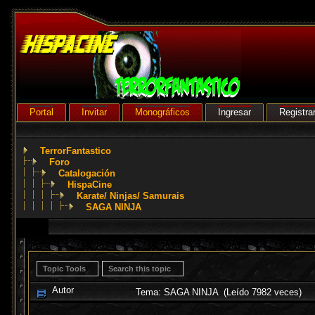
Portal
Invitar
Monográficos
Ingresar
Registra
TerrorFantastico
Foro
Catalogación
HispaCine
Karate/ Ninjas/ Samurais
SAGA NINJA
Topic Tools
Search this topic
Autor
Tema: SAGA NINJA (Leído 7982 veces)