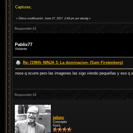
Capturas;
«
Última modificación: Junio 27, 2017, 2:44 pm por davidg
»
Responder #1
Pablix77
Visitante
Re: (1984)- NINJA 3: La dominacion- (Sam Firstenberg)
nose q ocurre pero las imagenes las sigo viendo pequeñas y eso q
Responder #2
jabpc
Concepto
Gurú