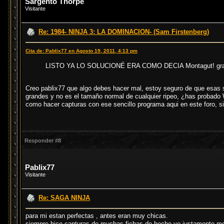
Sargento Thorpe
Visitante
Re: 1984- NINJA 3: LA DOMINACION- (Sam Firstenberg)
Cita de: Pablix77 en Agosto 19, 2011, 4:13 pm
LISTO YA LO SOLUCIONÉ ERA COMO DECIA Montagut! grac
Creo pablix77 que algo debes hacer mal, estoy seguro de que esas 
grandes y no es el tamaño normal de cualquier ripeo, ¿has pro
como hacer capturas con ese sencillo programa aqui en este foro, s
Responder #8
Pablix77
Visitante
Re: SAGA NINJA
para mi estan perfectas , antes eran muy chicas.
siempre hice capturas de muchas fichas de hecho yo justamente me