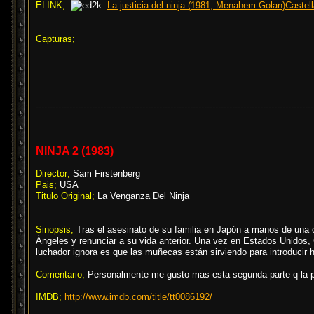
ELINK;
La.justicia.del.ninja.(1981,.Menahem.Golan)Caste
Capturas;
---------------------------------------------------------------------------------------------------
NINJA 2 (1983)
Director;
Sam Firstenberg
Pais;
USA
Titulo Original;
La Venganza Del Ninja
Sinopsis;
Tras el asesinato de su familia en Japón a manos de una or
Ángeles y renunciar a su vida anterior. Una vez en Estados Unidos
luchador ignora es que las muñecas están sirviendo para introducir h
Comentario;
Personalmente me gusto mas esta segunda parte q la p
IMDB;
http://www.imdb.com/title/tt0086192/