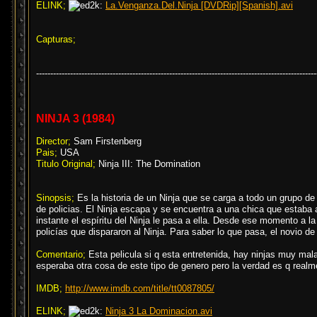
ELINK;
La.Venganza.Del.Ninja [DVDRip][Spanish].avi
Capturas;
---------------------------------------------------------------------------------------------------
NINJA 3 (1984)
Director;
Sam Firstenberg
Pais;
USA
Titulo Original;
Ninja III: The Domination
Sinopsis;
Es la historia de un Ninja que se carga a todo un grupo de 
de policias. El Ninja escapa y se encuentra a una chica que estaba 
instante el espíritu del Ninja le pasa a ella. Desde ese momento a l
policías que dispararon al Ninja. Para saber lo que pasa, el novio d
Comentario;
Esta pelicula si q esta entretenida, hay ninjas muy mal
esperaba otra cosa de este tipo de genero pero la verdad es q real
IMDB;
http://www.imdb.com/title/tt0087805/
ELINK;
Ninja 3 La Dominacion.avi