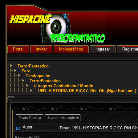
Portal
Invitar
Monográficos
Ingresar
Registra
TerrorFantastico
Foro
Catalogación
TerrorFantastico
Ultragore/ Canibalismo/ Mondo
1991- HISTORIA DE RICKY- Riki Oh- (Ngai Kai Lam )
Topic Tools
Search this topic
Autor
Tema: 1991- HISTORIA DE RICKY- Riki Oh- 
Responder #15