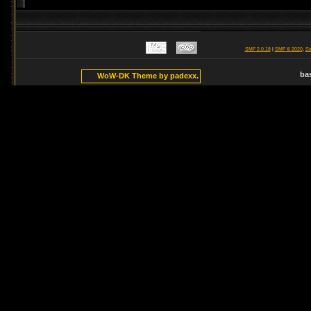
SMF 2.0.18
|
SMF © 2020
,
Si
ba
WoW-DK Theme by padexx.