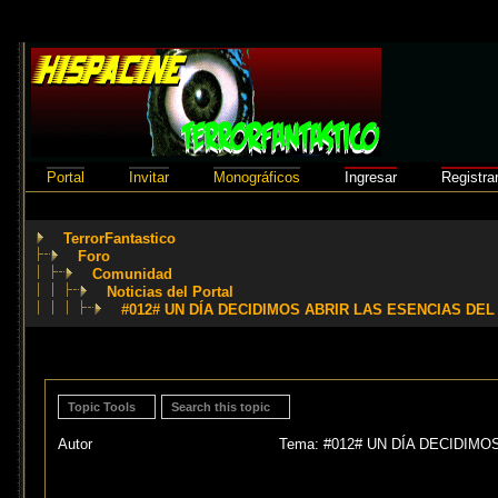
Portal
Invitar
Monográficos
Ingresar
Registra
TerrorFantastico
Foro
Comunidad
Noticias del Portal
#012# UN DÍA DECIDIMOS ABRIR LAS ESENCIAS DEL
Topic Tools
Search this topic
Autor
Tema: #012# UN DÍA DECIDIMO