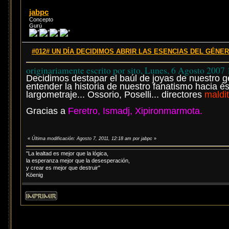
jabpc
Concepto
Gurú
#012# UN DÍA DECIDIMOS ABRIR LAS ESENCIAS DEL GÉNERO
originariamente escrito por sito, Lunes, 6 Agosto 2007
Decidimos destapar el baúl de joyas de nuestro g
entender la historia de nuestro fanatismo hacia é
largometraje... Ossorio, Poselli... directores
maldi
Gracias a
Feretro, Ismadj, Xipironmarmota.
«
Última modificación: Agosto 7, 2011, 12:18 am por jabpc
»
"La lealtad es mejor que la lógica,
la esperanza mejor que la desesperación,
y crear es mejor que destruir"
Köenig