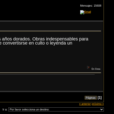
Mensajes: 15608
los años dorados. Obras indespensables para
e convertisrse en culto o leyenda un
En línea
[
1
]
Páginas
« anterior
próximo »
Ir a: