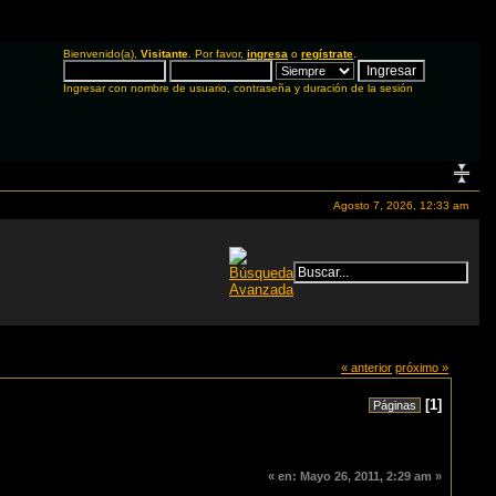
Bienvenido(a),
Visitante
. Por favor,
ingresa
o
regístrate
.
Ingresar con nombre de usuario, contraseña y duración de la sesión
Agosto 7, 2026, 12:33 am
« anterior
próximo »
[
1
]
Páginas
«
en:
Mayo 26, 2011, 2:29 am »