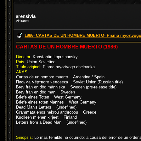
arensivia
Visitante
1986- CARTAS DE UN HOMBRE MUERTO- Pisma myortvogo c
CARTAS DE UN HOMBRE MUERTO (1986)
Director:
Konstantin Lopushansky
Pais:
Union Sovietica
Titulo original:
Pisma myortvogo cheloveka
AKAS:
Cartas de un hombre muerto Argentina / Spain
Письма мёртвого человека Soviet Union (Russian title)
Brev från en död människa Sweden (pre-release title)
Brev från en död man Sweden
Briefe eines Toten West Germany
Briefe eines toten Mannes West Germany
Dead Man's Letters (undefined)
Grammata enos nekrou anthropou Greece
Kuolleen miehen kirjeet Finland
Letters from a Dead Man (undefined)
Sinopsis:
Lo más temible ha ocurrido: a causa del error de un orde