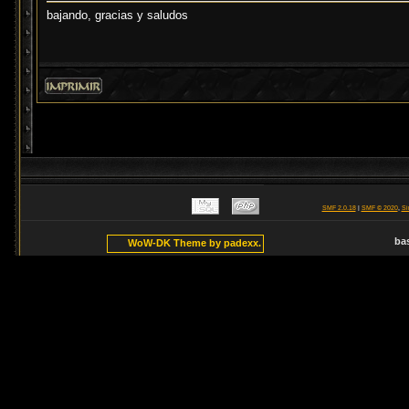
bajando, gracias y saludos
SMF 2.0.18
|
SMF © 2020
,
Si
ba
WoW-DK Theme by padexx.