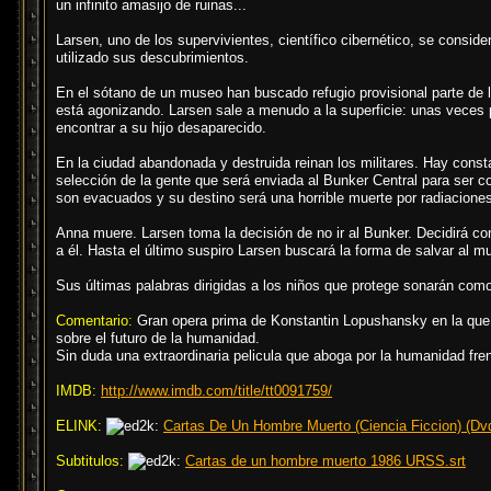
un infinito amasijo de ruinas...
Larsen, uno de los supervivientes, científico cibernético, se conside
utilizado sus descubrimientos.
En el sótano de un museo han buscado refugio provisional parte de l
está agonizando. Larsen sale a menudo a la superficie: unas veces 
encontrar a su hijo desaparecido.
En la ciudad abandonada y destruida reinan los militares. Hay const
selección de la gente que será enviada al Bunker Central para ser 
son evacuados y su destino será una horrible muerte por radiacione
Anna muere. Larsen toma la decisión de no ir al Bunker. Decidirá con
a él. Hasta el último suspiro Larsen buscará la forma de salvar al m
Sus últimas palabras dirigidas a los niños que protege sonarán co
Comentario:
Gran opera prima de Konstantin Lopushansky en la que nos
sobre el futuro de la humanidad.
Sin duda una extraordinaria pelicula que aboga por la humanidad frente
IMDB:
http://www.imdb.com/title/tt0091759/
ELINK:
Cartas De Un Hombre Muerto (Ciencia Ficcion) (Dvd
Subtitulos:
Cartas de un hombre muerto 1986 URSS.srt