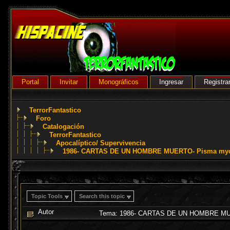
Portal
Invitar
Monográficos
Ingresar
Registra
TerrorFantastico
Foro
Catalogación
TerrorFantastico
Apocalíptico/ Supervivencia
1986- CARTAS DE UN HOMBRE MUERTO- Pisma myort
Topic Tools
Search this topic
Autor
Tema: 1986- CARTAS DE UN HOMBRE MUERT