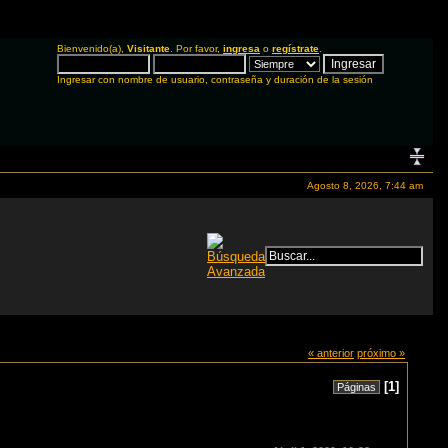
Bienvenido(a),
Visitante
. Por favor,
ingresa
o
regístrate
.
Ingresar con nombre de usuario, contraseña y duración de la sesión
Agosto 8, 2026, 7:44 am
« anterior
próximo »
[
1
]
Páginas