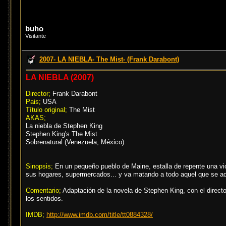
buho
Visitante
2007- LA NIEBLA- The Mist- (Frank Darabont)
LA NIEBLA (2007)
Director;
Frank Darabont
Pais;
USA
Título original;
The Mist
AKAS;
La niebla de Stephen King
Stephen King's The Mist
Sobrenatural (Venezuela, México)
Sinopsis;
En un pequeño pueblo de Maine, estalla de repente una v
sus hogares, supermercados... y va matando a todo aquel que se ad
Comentario;
Adaptación de la novela de Stephen King, con el direc
los sentidos.
IMDB;
http://www.imdb.com/title/tt0884328/