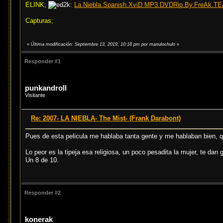
ELINK;
La.Niebla.Spanish.XviD.MP3.DVDRip.By.FreAk.TE
Capturas;
«
Última modificación: Septiembre 13, 2019, 10:18 pm por manulochulo
»
Responder #1
punkandroll
Visitante
Re: 2007- LA NIEBLA- The Mist- (Frank Darabont)
Pues de esta pelicula me hablaba tanta gente y me hablaban bien, qu
Lo peor es la tipeja esa religiosa, un poco pesadita la mujer, te dan
Un 8 de 10.
Responder #2
konerak