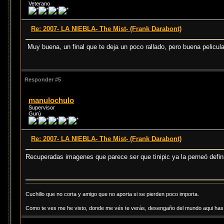
Veterano
Re: 2007- LA NIEBLA- The Mist- (Frank Darabont)
Muy buena, un final que te deja un poco rallado, pero buena pelicula, 
Responder #5
manulochulo
Supervisor
Gurú
Re: 2007- LA NIEBLA- The Mist- (Frank Darabont)
Recuperadas imagenes que parece ser que tinipic ya la perneó defi
Cuchillo que no corta y amigo que no aporta si se pierden poco importa.
Como te ves me he visto, donde me vés te verás, desengaño del mundo aqui has d