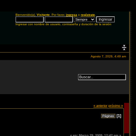
Bienvenido(a),
Visitante
. Por favor,
ingresa
o
regístrate
.
Ingresar con nombre de usuario, contraseña y duración de la sesión
Agosto 7, 2026, 4:49 am
« anterior
próximo »
[
1
]
Páginas
«
en:
Marzo 29, 2009, 12:42 am »