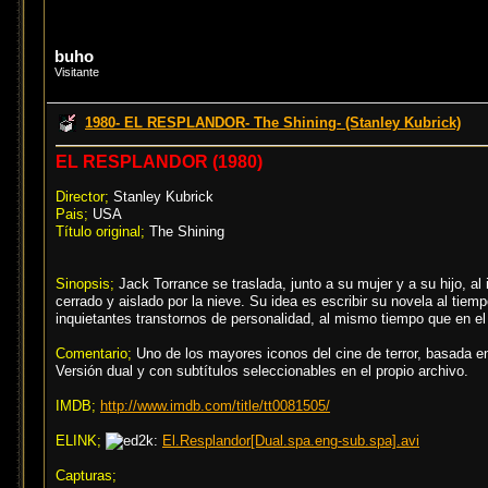
buho
Visitante
1980- EL RESPLANDOR- The Shining- (Stanley Kubrick)
EL RESPLANDOR (1980)
Director;
Stanley Kubrick
Pais;
USA
Título original;
The Shining
Sinopsis;
Jack Torrance se traslada, junto a su mujer y a su hijo, 
cerrado y aislado por la nieve. Su idea es escribir su novela al tie
inquietantes transtornos de personalidad, al mismo tiempo que en 
Comentario;
Uno de los mayores iconos del cine de terror, basada en
Versión dual y con subtítulos seleccionables en el propio archivo.
IMDB;
http://www.imdb.com/title/tt0081505/
ELINK;
El.Resplandor[Dual.spa.eng-sub.spa].avi
Capturas;