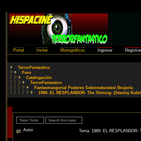
Portal
Invitar
Monográficos
Ingresar
Registra
TerrorFantastico
Foro
Catalogación
TerrorFantastico
Fantasmasgoria/ Poderes Sobrenaturales/ Brujería
1980- EL RESPLANDOR- The Shining- (Stanley Kubri
Topic Tools
Search this topic
Autor
Tema: 1980- EL RESPLANDOR- The