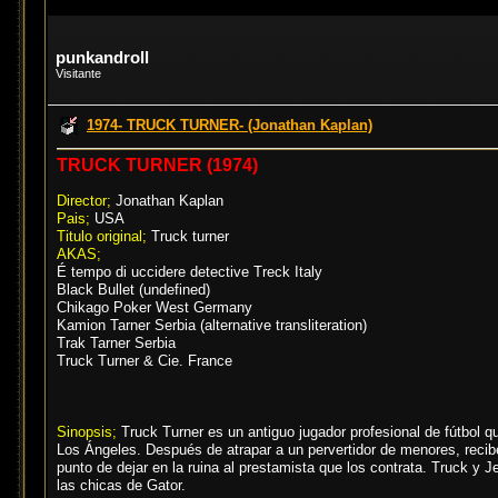
punkandroll
Visitante
1974- TRUCK TURNER- (Jonathan Kaplan)
TRUCK TURNER (1974)
Director;
Jonathan Kaplan
Pais;
USA
Titulo original;
Truck turner
AKAS;
É tempo di uccidere detective Treck Italy
Black Bullet (undefined)
Chikago Poker West Germany
Kamion Tarner Serbia (alternative transliteration)
Trak Tarner Serbia
Truck Turner & Cie. France
Sinopsis;
Truck Turner es un antiguo jugador profesional de fútbol 
Los Ángeles. Después de atrapar a un pervertidor de menores, recibe
punto de dejar en la ruina al prestamista que los contrata. Truck y 
las chicas de Gator.