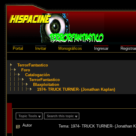
Portal
Invitar
Monográficos
Ingresar
Registra
TerrorFantastico
Foro
Catalogación
TerrorFantastico
Blaxploitation
1974- TRUCK TURNER- (Jonathan Kaplan)
Topic Tools
Search this topic
Autor
Tema: 1974- TRUCK TURNER- (Jonathan Ka