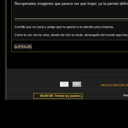
Recuperadas imagenes que parece ser que tinipic ya la perneó defi
Cuchillo que no corta y amigo que no aporta si se pierden poco importa.
Como te ves me he visto, donde me vés te verás, desengaño del mundo aqui has d
SMF 2.0.18
|
SMF © 2020
,
Si
ba
WoW-DK Theme by padexx.