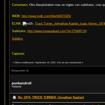
Comentario;
Otro blaxploitation mas en ingles con subtitulos, creo 
IMDB;
http://www.imdb.com/title/tt0072325/
ELINK;
Truck.Turner_Johnathan.Kaplan_Isaac.Hayes_197
Subtitulos;
http://www.megaupload.com/?d=2TN0R7JH
Subdivx
Capturas;
«
Última modificación: Septiembre 14, 2019, 3:41 am por manulochulo
»
Responder #1
punkandroll
Visitante
Re: 1974- TRUCK TURNER- (Jonathan Kaplan)