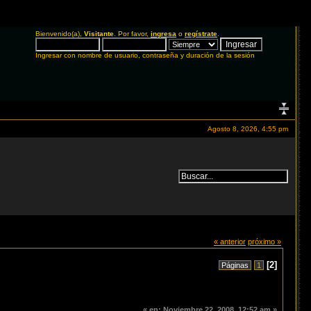
Bienvenido(a),
Visitante
. Por favor,
ingresa
o
regístrate
.
Ingresar con nombre de usuario, contraseña y duración de la sesión
Agosto 8, 2026, 4:55 pm
« anterior
próximo »
[
2
]
Páginas
1
«
en:
Noviembre 22, 2008, 12:52 am »