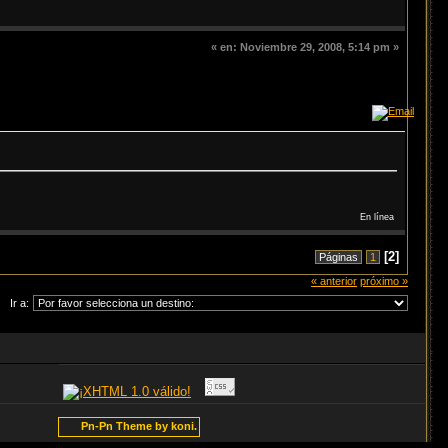
«
en:
Noviembre 29, 2008, 5:14 pm »
En línea
[
2
]
Páginas
1
« anterior
próximo »
Ir a:
Pn-Pn Theme by koni.