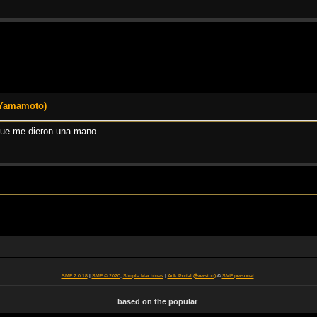
 Yamamoto)
que me dieron una mano.
SMF 2.0.18
|
SMF © 2020
,
Simple Machines
|
Adk Portal {$version}
©
SMF personal
based on the popular