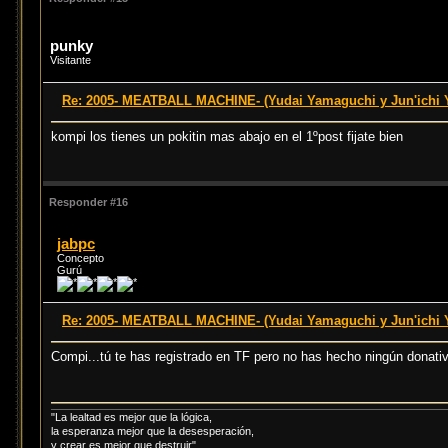
punky
Visitante
Re: 2005- MEATBALL MACHINE- (Yudai Yamaguchi y Jun'ichi
kompi los tienes un pokitin mas abajo en el 1ºpost fijate bien
Responder #16
jabpc
Concepto
Gurú
Re: 2005- MEATBALL MACHINE- (Yudai Yamaguchi y Jun'ichi
Compi...tú te has registrado en TF pero no has hecho ningún donativ
"La lealtad es mejor que la lógica,
la esperanza mejor que la desesperación,
y crear es mejor que destruir"