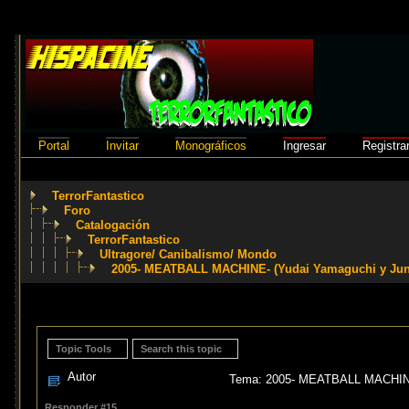
Portal
Invitar
Monográficos
Ingresar
Registra
TerrorFantastico
Foro
Catalogación
TerrorFantastico
Ultragore/ Canibalismo/ Mondo
2005- MEATBALL MACHINE- (Yudai Yamaguchi y Jun
Topic Tools
Search this topic
Autor
Tema: 2005- MEATBALL MACHINE-
Responder #15