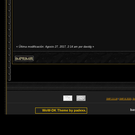
«
Última modificación: Agosto 27, 2017, 2:14 am por davidg
»
SMF 2.0.18
|
SMF © 2020
,
Si
ba
WoW-DK Theme by padexx.