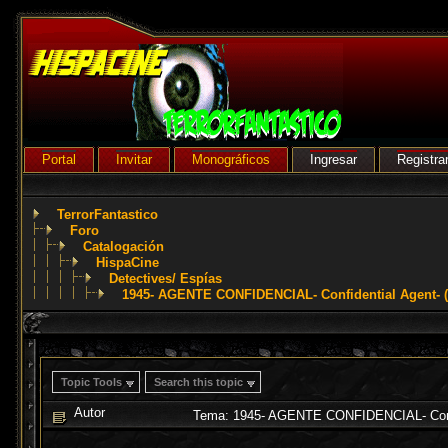
Portal
Invitar
Monográficos
Ingresar
Registra
TerrorFantastico
Foro
Catalogación
HispaCine
Detectives/ Espías
1945- AGENTE CONFIDENCIAL- Confidential Agent- 
Topic Tools
Search this topic
Autor
Tema: 1945- AGENTE CONFIDENCIAL- Confid