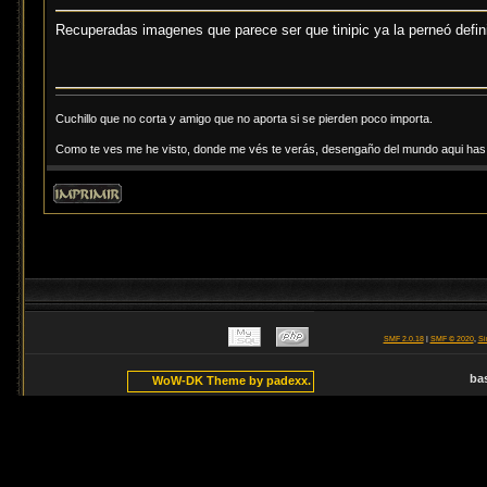
Recuperadas imagenes que parece ser que tinipic ya la perneó defi
Cuchillo que no corta y amigo que no aporta si se pierden poco importa.
Como te ves me he visto, donde me vés te verás, desengaño del mundo aqui has d
SMF 2.0.18
|
SMF © 2020
,
Si
ba
WoW-DK Theme by padexx.