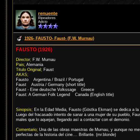
renuente
Ripeadores
Adicto
1926- FAUSTO- Faust- (F.W. Murnau)
FAUSTO (1926)
Director;
F.W. Murnau
Pais;
Alemania
Titulo Original;
Faust
AKAS;
Fausto Argentina / Brazil / Portugal
Faust Austria / Germany (short title)
Faust - Eine deutsche Volkssage Greece
Faust: A German Folk Legend Canada (English title)
Sinopsis;
En la Edad Media, Fausto (Göstka Ekman) se dedica a la tr
Luego del fracasado intento de sanar a una mujer de su pueblo, Faus
males que lo aquejan, llegando así a contactar con el demonio.
Comentario;
Una de las obras maestras de Murnau, y aunque no me g
perfectas de la historia del cine.... Brillante. (mr.blonde)