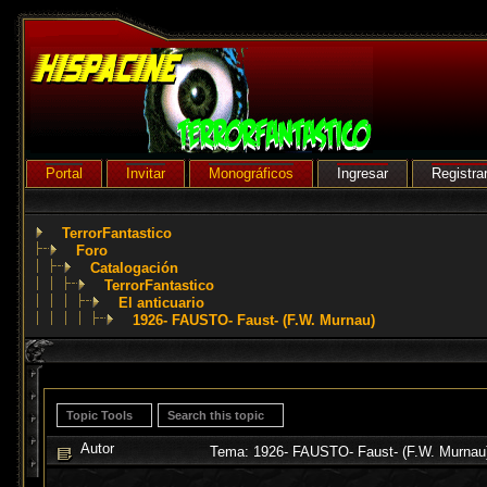
Portal
Invitar
Monográficos
Ingresar
Registra
TerrorFantastico
Foro
Catalogación
TerrorFantastico
El anticuario
1926- FAUSTO- Faust- (F.W. Murnau)
Topic Tools
Search this topic
Autor
Tema: 1926- FAUSTO- Faust- (F.W. Murnau)