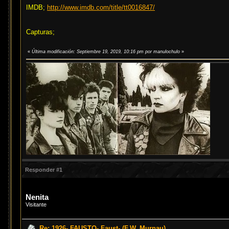
IMDB;
http://www.imdb.com/title/tt0016847/
Capturas;
«
Última modificación: Septiembre 19, 2019, 10:16 pm por manulochulo
»
Responder #1
Nenita
Visitante
Re: 1926- FAUSTO- Faust- (F.W. Murnau)