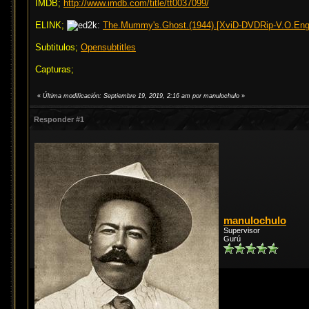
IMDB;
http://www.imdb.com/title/tt0037099/
ELINK;
The.Mummy's.Ghost.(1944).[XviD-DVDRip-V.O.Eng-
Subtitulos;
Opensubtitles
Capturas;
«
Última modificación: Septiembre 19, 2019, 2:16 am por manulochulo
»
Responder #1
manulochulo
Supervisor
Gurú