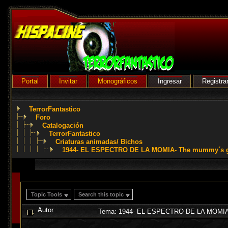
Portal
Invitar
Monográficos
Ingresar
Registra
TerrorFantastico
Foro
Catalogación
TerrorFantastico
Criaturas animadas/ Bichos
1944- EL ESPECTRO DE LA MOMIA- The mummy´s gho
Topic Tools
Search this topic
Autor
Tema: 1944- EL ESPECTRO DE LA MOMIA- T