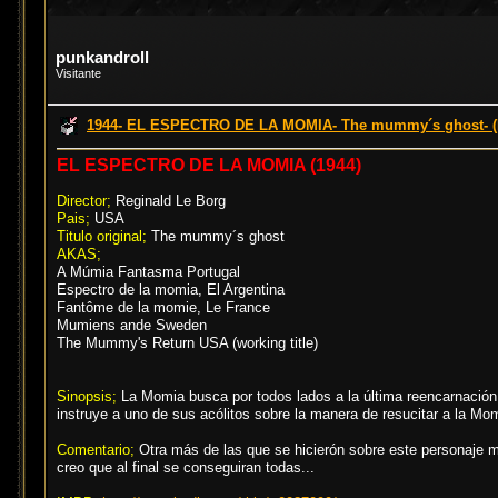
punkandroll
Visitante
1944- EL ESPECTRO DE LA MOMIA- The mummy´s ghost- (R
EL ESPECTRO DE LA MOMIA (1944)
Director;
Reginald Le Borg
Pais;
USA
Titulo original;
The mummy´s ghost
AKAS;
A Múmia Fantasma Portugal
Espectro de la momia, El Argentina
Fantôme de la momie, Le France
Mumiens ande Sweden
The Mummy's Return USA (working title)
Sinopsis;
La Momia busca por todos lados a la última reencarnación 
instruye a uno de sus acólitos sobre la manera de resucitar a la M
Comentario;
Otra más de las que se hicierón sobre este personaje m
creo que al final se conseguiran todas...