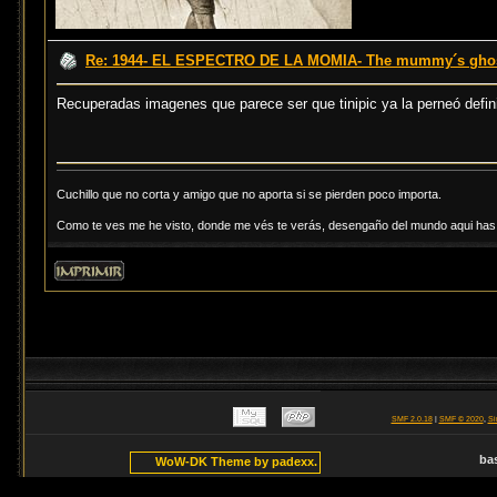
Re: 1944- EL ESPECTRO DE LA MOMIA- The mummy´s ghost
Recuperadas imagenes que parece ser que tinipic ya la perneó defi
Cuchillo que no corta y amigo que no aporta si se pierden poco importa.
Como te ves me he visto, donde me vés te verás, desengaño del mundo aqui has d
SMF 2.0.18
|
SMF © 2020
,
Si
ba
WoW-DK Theme by padexx.