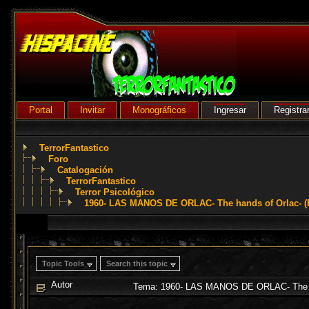
Portal
Invitar
Monográficos
Ingresar
Registra
TerrorFantastico
Foro
Catalogación
TerrorFantastico
Terror Psicológico
1960- LAS MANOS DE ORLAC- The hands of Orlac- (E
Topic Tools
Search this topic
Autor
Tema: 1960- LAS MANOS DE ORLAC- The han