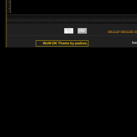
SMF 2.0.18
|
SMF © 2020
,
Si
ba
WoW-DK Theme by padexx.