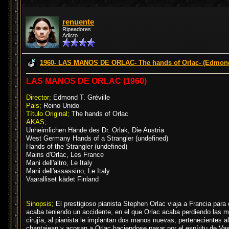
renuente
Ripeadores
Adicto
1960- LAS MANOS DE ORLAC- The hands of Orlac- (Edmond 
LAS MANOS DE ORLAC (1960)
Director;
Edmond T. Gréville
Pais;
Reino Unido
Título Original;
The hands of Orlac
AKAS;
Unheimlichen Hände des Dr. Orlak, Die Austria
West Germany Hands of a Strangler (undefined)
Hands of the Strangler (undefined)
Mains d'Orlac, Les France
Mani dell'altro, Le Italy
Mani dell'assassino, Le Italy
Vaaralliset kädet Finland
Sinopsis;
El prestigioso pianista Stephen Orlac viaja a Francia para 
acaba teniendo un accidente, en el que Orlac acaba perdiendo las m
cirujía, al pianista le implantan dos manos nuevas, pertenecientes
chantajean y acosan a Orlac haciendose pasar por el espíritu de Vas