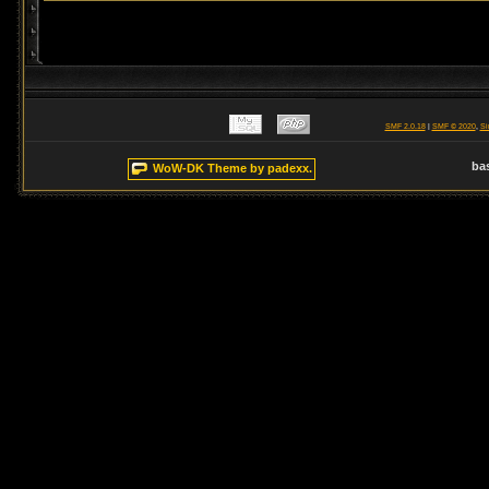
SMF 2.0.18
|
SMF © 2020
,
Si
ba
WoW-DK Theme by padexx.