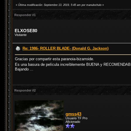
«
Última modificación: Septiembre 13, 2019, 5:45 am por manulochulo
»
Responder #1
ELXOSE80
Visitante
Re: 1986- ROLLER BLADE- (Donald G. Jackson)
Gracias por compartir esta paranoia-bizarroide.
Es una basura de película increíblemente BUENA y RECOMENDAB
Bajando ...
Responder #2
gmss43
Usuario TF Pro
Aficionado