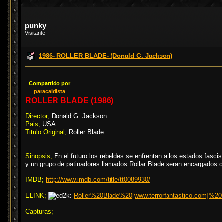
punky
Visitante
1986- ROLLER BLADE- (Donald G. Jackson)
Compartido por
paracaidista
ROLLER BLADE (1986)
Director;
Donald G. Jackson
Pais;
USA
Titulo Original;
Roller Blade
Sinopsis;
En el futuro los rebeldes se enfrentan a los estados fascis
y un grupo de patinadores llamados Rollar Blade seran encargados de
IMDB;
http://www.imdb.com/title/tt0089930/
ELINK;
Roller%20Blade%20[www.terrorfantastico.com]%20
Capturas;