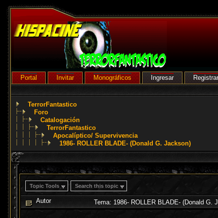
Portal
Invitar
Monográficos
Ingresar
Registra
TerrorFantastico
Foro
Catalogación
TerrorFantastico
Apocalíptico/ Supervivencia
1986- ROLLER BLADE- (Donald G. Jackson)
Topic Tools
Search this topic
Autor
Tema: 1986- ROLLER BLADE- (Donald G. J