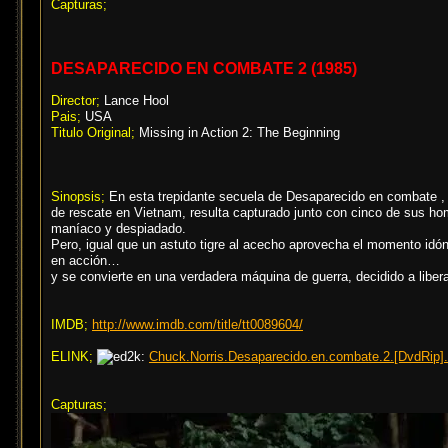
Capturas;
DESAPARECIDO EN COMBATE 2 (1985)
Director;
Lance Hool
Pais;
USA
Titulo Original;
Missing in Action 2: The Beginning
Sinopsis;
En esta trepidante secuela de Desaparecido en combate , 
de rescate en Vietnam, resulta capturado junto con cinco de sus h
maníaco y despiadado.
Pero, igual que un astuto tigre al acecho aprovecha el momento idó
en acción…
y se convierte en una verdadera máquina de guerra, decidido a libe
IMDB;
http://www.imdb.com/title/tt0089604/
ELINK;
Chuck.Norris.Desaparecido.en.combate.2.[DvdRip].
Capturas;