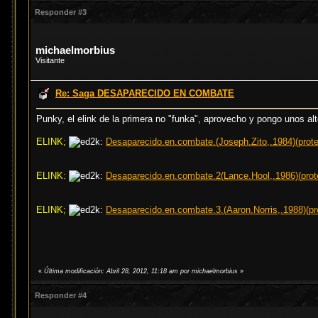
Responder #3
michaelmorbius
Visitante
Re: Saga DESAPARECIDO EN COMBATE
Punky, el elink de la primera no "funka", aprovecho y pongo unos alte
ELINK;
Desaparecido.en.combate.(Joseph.Zito,.1984)(prote
ELINK:
Desaparecido.en.combate.2(Lance.Hool,.1986)(prote
ELINK;
Desaparecido.en.combate.3.(Aaron.Norris,.1988)(pr
«
Última modificación: Abril 28, 2012, 11:18 am por michaelmorbius
»
Responder #4