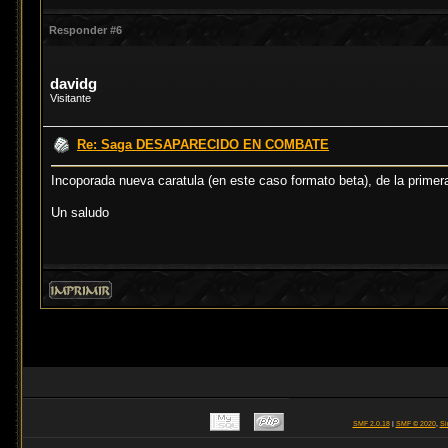
Responder #6
davidg
Visitante
Re: Saga DESAPARECIDO EN COMBATE
Incoporada nueva caratula (en este caso formato beta), de la pri
Un saludo
SMF 2.0.18
|
SMF © 2020
,
Si