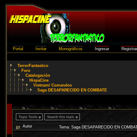
Portal
Invitar
Monográficos
Ingresar
Registra
TerrorFantastico
Foro
Catalogación
HispaCine
Vietnam/ Comandos
Saga DESAPARECIDO EN COMBATE
Topic Tools
Search this topic
Autor
Tema: Saga DESAPARECIDO EN COMBATE 