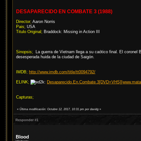
DESAPARECIDO EN COMBATE 3 (1988)
Director;
Aaron Norris
Pais;
USA
Titulo Original;
Braddock: Missing in Action III
Sinopsis;
La guerra de Vietnam llega a su caótico final. El coronel 
desesperada huida de la ciudad de Saigón.
IMDB;
http://www.imdb.com/title/tt0094792/
ELINK;
Desaparecido.En.Combate.3[DVD+VHS][www.mataro
Capturas;
«
Última modificación: Octubre 12, 2017, 10:31 pm por davidg
»
Responder #1
Blood