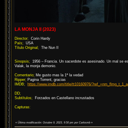
LA MONJA II (2023)
Director;
Corin Hardy
País;
USA
Título Original;
The Nun II
Sinopsis;
1956 – Francia. Un sacerdote es asesinado. Un mal se es
Valak, la monja demonio.
Comentario;
Me gusto mas la 1ª la vedad
Ripper;
Pagina Torrent, gracias
IMDB;
https://www.imdb.com/title/tt10160976/?ref_=nm_flmg_t_1_a
DD;
Subtítulos;
Forzados en Castellano incrustados
Capturas:
«
Última modificación: Octubre 9, 2023, 9:50 pm por Carlosmb
»