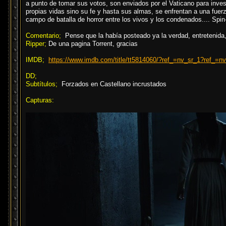
a punto de tomar sus votos, son enviados por el Vaticano para inves
propias vidas sino su fe y hasta sus almas, se enfrentan a una fue
campo de batalla de horror entre los vivos y los condenados.... Spin-o
Comentario;
Pense que la había posteado ya la verdad, entretenida
Ripper;
De una pagina Torrent, gracias
IMDB;
https://www.imdb.com/title/tt5814060/?ref_=nv_sr_1?ref_=n
DD;
Subtítulos;
Forzados en Castellano incrustados
Capturas: