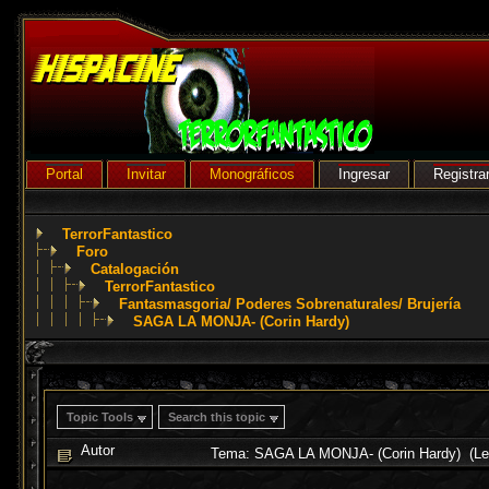
Portal
Invitar
Monográficos
Ingresar
Registra
TerrorFantastico
Foro
Catalogación
TerrorFantastico
Fantasmasgoria/ Poderes Sobrenaturales/ Brujería
SAGA LA MONJA- (Corin Hardy)
Topic Tools
Search this topic
Autor
Tema: SAGA LA MONJA- (Corin Hardy) (Le