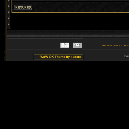
SMF 2.0.18
|
SMF © 2020
,
Si
ba
WoW-DK Theme by padexx.