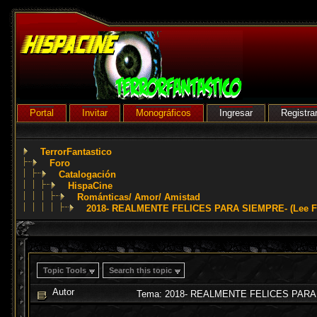
Portal
Invitar
Monográficos
Ingresar
Registra
TerrorFantastico
Foro
Catalogación
HispaCine
Románticas/ Amor/ Amistad
2018- REALMENTE FELICES PARA SIEMPRE- (Lee Fr
Topic Tools
Search this topic
Autor
Tema: 2018- REALMENTE FELICES PARA SI