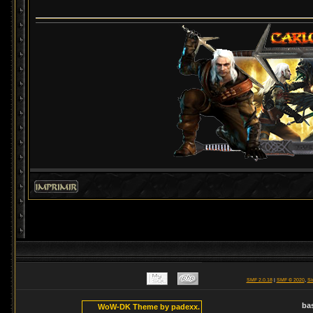
SMF 2.0.18
|
SMF © 2020
,
Si
ba
WoW-DK Theme by padexx.