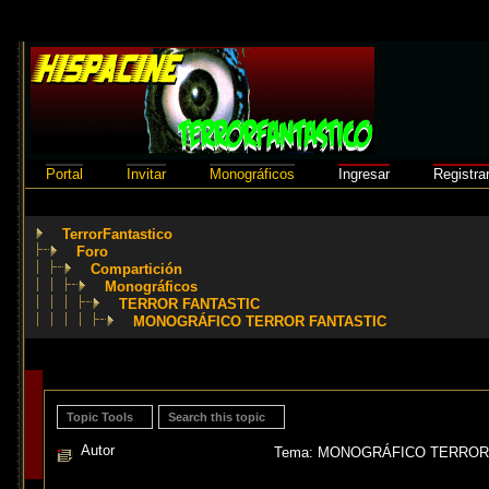
Portal
Invitar
Monográficos
Ingresar
Registra
TerrorFantastico
Foro
Compartición
Monográficos
TERROR FANTASTIC
MONOGRÁFICO TERROR FANTASTIC
Topic Tools
Search this topic
Autor
Tema: MONOGRÁFICO TERROR F