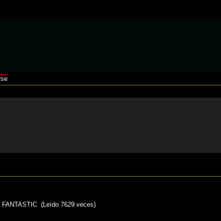
rse
ANTASTIC (Leído 7629 veces)