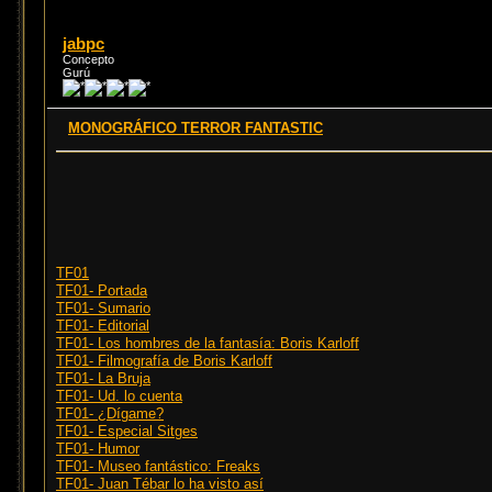
jabpc
Concepto
Gurú
MONOGRÁFICO TERROR FANTASTIC
TF01
TF01- Portada
TF01- Sumario
TF01- Editorial
TF01- Los hombres de la fantasía: Boris Karloff
TF01- Filmografía de Boris Karloff
TF01- La Bruja
TF01- Ud. lo cuenta
TF01- ¿Dígame?
TF01- Especial Sitges
TF01- Humor
TF01- Museo fantástico: Freaks
TF01- Juan Tébar lo ha visto así