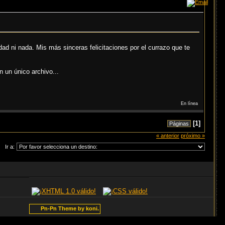
d ni nada. Mis más sinceras felicitaciones por el currazo que te
n un único archivo...
En línea
[
1
]
Páginas
« anterior
próximo »
Ir a:
Pn-Pn Theme by koni.