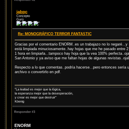
jabpc
Concepto
Gurú
Re: MONOGRÁFICO TERROR FANTASTIC
Gracias por el comentario ENORM..es un trabajazo no lo negaré...y 
está limpiada minuciosamente..hay hojas que me he pasado entre 2 
1 hora en limpiarla...tampoco hay hoja que la vea 100% perfecta..oj
San Antonio y ya aviso que me faltan hojas de algunas revistas..ojalá 
Respecto a lo que comentas..podría hacerse...pero entonces sería un
archivo o convertirlo en pdf.
"La lealtad es mejor que la lógica,
la esperanza mejor que la desesperación,
y crear es mejor que destruir"
Köenig
Responder #3
ENORM