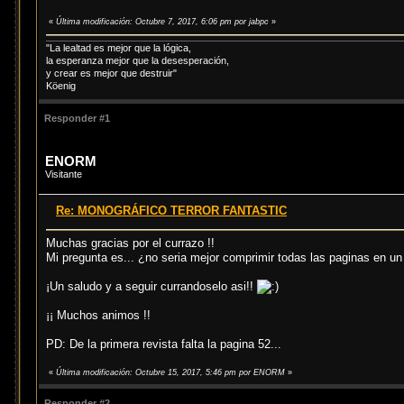
«
Última modificación: Octubre 7, 2017, 6:06 pm por jabpc
»
"La lealtad es mejor que la lógica,
la esperanza mejor que la desesperación,
y crear es mejor que destruir"
Köenig
Responder #1
ENORM
Visitante
Re: MONOGRÁFICO TERROR FANTASTIC
Muchas gracias por el currazo !!
Mi pregunta es... ¿no seria mejor comprimir todas las paginas en un
¡Un saludo y a seguir currandoselo asi!!
¡¡ Muchos animos !!
PD: De la primera revista falta la pagina 52...
«
Última modificación: Octubre 15, 2017, 5:46 pm por ENORM
»
Responder #2