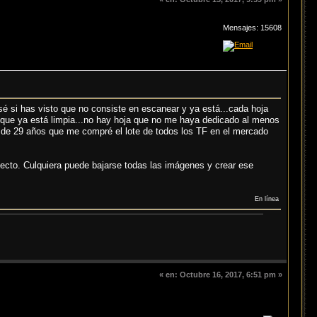
Mensajes: 15608
é si has visto que no consiste en escanear y ya está...cada hoja
 que ya está limpia...no hay hoja que no me haya dedicado al menos
ra de 29 años que me compré el lote de todos los TF en el mercado
.
oyecto. Culquiera puede bajarse todas las imágenes y crear ese
En línea
«
en:
Octubre 16, 2017, 6:51 pm »