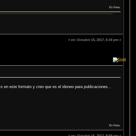
En línea
«
en:
Octubre 15, 2017, 5:34 pm »
s en este formato y creo que es el idoneo para publicaciones...
En línea
«
en:
Octubre 15, 2017, 9:59 pm »