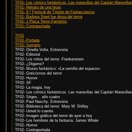
TF01- Los cómics fantásticos: Las maravillas del Capitán Maravillas
TF01- Retrato de una bruja
TF01- 9.º Festival de Trieste de Fantasciencia
TF01- Barbara Steel fue diosa del terror
TF01- 1 Placa Terror-Fantástic
TF01- Contraportada
TF02
TF02- Portada
TF02- Sumario
TF02- Ornella Volta. Entrevista
TF02- Editorial
TF02- Los mitos del terror: Frankenstein
TF02- ¿Dígame?
TF02- Museo fantástico: «La semilla del espacio»
TF02- Goticismos del terror
TF02- Humor
TF02- SF
TF02- La magia, hoy
TF02- Los cómics fantásticos: Las maravillas del Capitán Maravillas
TF02- Sitges... año cuatro
TF02- Paul Naschy: Entrevista
TF02- Biblioteca del terror: Mary W. Shilley
TF02- Usted lo cuenta
TF02- Imagen gráfica del terror de ayer a hoy
TF02- Los hombres de la fantasía: James Whale
TF02- Humor
TF02- Contraportada