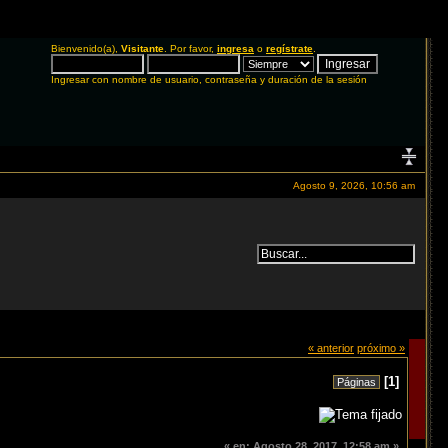
Bienvenido(a),
Visitante
. Por favor,
ingresa
o
regístrate
.
Ingresar con nombre de usuario, contraseña y duración de la sesión
Agosto 9, 2026, 10:56 am
« anterior
próximo »
[
1
]
Páginas
«
en:
Agosto 28, 2017, 12:58 am »