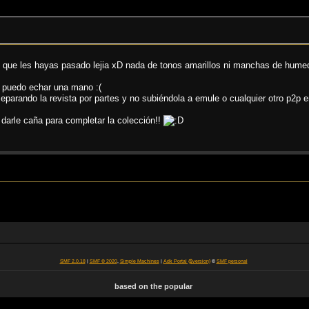
que les hayas pasado lejia xD nada de tonos amarillos ni manchas de humeda
o puedo echar una mano :(
eparando la revista por partes y no subiéndola a emule o cualquier otro p2p e
darle caña para completar la colección!!
SMF 2.0.18
|
SMF © 2020
,
Simple Machines
|
Adk Portal {$version}
©
SMF personal
based on the popular