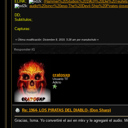
ELINK;
(Hammer%20Studios%201963)%20Die%20Teufelsp
audio%20sincr%20esp-The%20Devil-Ship%20Pirates-jjose
DD;
Subtítulos;
Capturas:
«
Última modificación: Diciembre 8, 2019, 5:28 am por manulochulo
»
Responder #1
cratosxp
Usuario TF
Adicto
Re: 1964- LOS PIRATAS DEL DIABLO- (Don Sharp)
Gracias, Isma. Yo convertiré el avi en mkv y le agregaré el audio. 