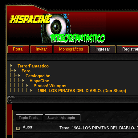
Portal
Invitar
Monográficos
Ingresar
Registra
TerrorFantastico
Foro
Catalogación
HispaCine
Piratas/ Vikingos
1964- LOS PIRATAS DEL DIABLO- (Don Sharp)
Topic Tools
Search this topic
Autor
Tema: 1964- LOS PIRATAS DEL DIABLO- (D