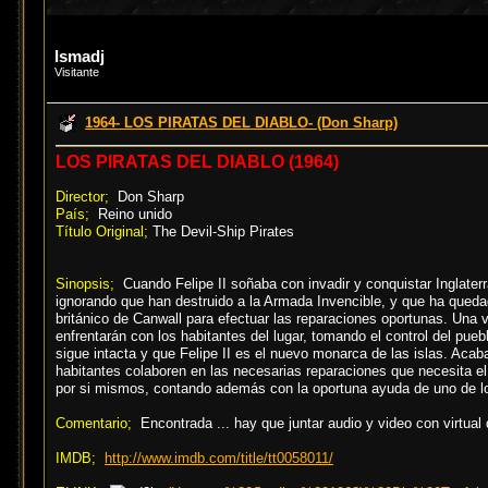
Ismadj
Visitante
1964- LOS PIRATAS DEL DIABLO- (Don Sharp)
LOS PIRATAS DEL DIABLO (1964)
Director;
Don Sharp
País;
Reino unido
Título Original;
The Devil-Ship Pirates
Sinopsis;
Cuando Felipe II soñaba con invadir y conquistar Inglater
ignorando que han destruido a la Armada Invencible, y que ha quedad
británico de Canwall para efectuar las reparaciones oportunas. Una ve
enfrentarán con los habitantes del lugar, tomando el control del pue
sigue intacta y que Felipe II es el nuevo monarca de las islas. Ac
habitantes colaboren en las necesarias reparaciones que necesita e
por si mismos, contando además con la oportuna ayuda de uno de lo
Comentario;
Encontrada ... hay que juntar audio y video con virtual
IMDB;
http://www.imdb.com/title/tt0058011/