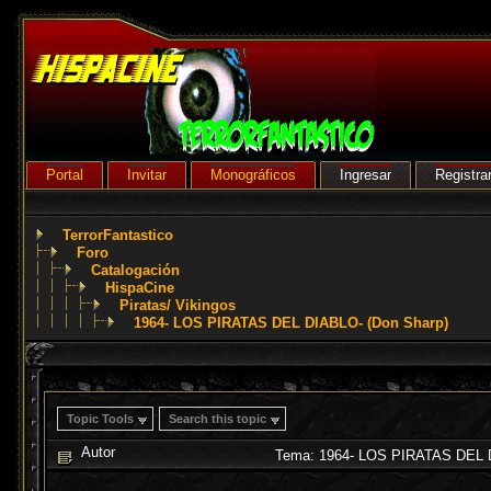
Portal
Invitar
Monográficos
Ingresar
Registra
TerrorFantastico
Foro
Catalogación
HispaCine
Piratas/ Vikingos
1964- LOS PIRATAS DEL DIABLO- (Don Sharp)
Topic Tools
Search this topic
Autor
Tema: 1964- LOS PIRATAS DEL D