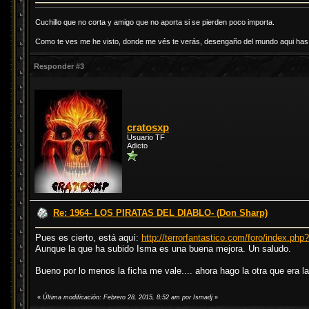
Cuchillo que no corta y amigo que no aporta si se pierden poco importa.
Como te ves me he visto, donde me vés te verás, desengaño del mundo aqui has d
Responder #3
cratosxp
Usuario TF
Adicto
Re: 1964- LOS PIRATAS DEL DIABLO- (Don Sharp)
Pues es cierto, está aquí:
http://terrorfantastico.com/foro/index.php
Aunque la que ha subido Isma es una buena mejora. Un saludo.
Bueno por lo menos la ficha me vale.... ahora hago la otra que era 
«
Última modificación: Febrero 28, 2015, 8:52 am por Ismadj
»