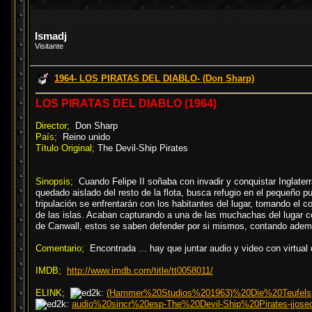
Ismadj
Visitante
1964- LOS PIRATAS DEL DIABLO- (Don Sharp)
LOS PIRATAS DEL DIABLO (1964)
Director;
Don Sharp
País;
Reino unido
Título Original;
The Devil-Ship Pirates
Sinopsis;
Cuando Felipe II soñaba con invadir y conquistar Inglater
quedado aislado del resto de la flota, busca refugio en el pequeño p
tripulación se enfrentarán con los habitantes del lugar, tomando el 
de las islas. Acaban capturando a una de las muchachas del lugar c
de Canwall, estos se saben defender por si mismos, contando ademá
Comentario;
Encontrada ... hay que juntar audio y video con virtual
IMDB;
http://www.imdb.com/title/tt0058011/
ELINK;
(Hammer%20Studios%201963)%20Die%20Teufelsp
audio%20sincr%20esp-The%20Devil-Ship%20Pirates-jjose