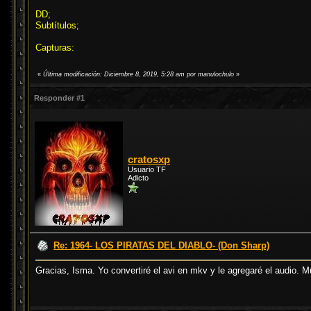
DD;
Subtítulos;
Capturas:
«
Última modificación: Diciembre 8, 2019, 5:28 am por manulochulo
»
Responder #1
cratosxp
Usuario TF
Adicto
Re: 1964- LOS PIRATAS DEL DIABLO- (Don Sharp)
Gracias, Isma. Yo convertiré el avi en mkv y le agregaré el audio. 