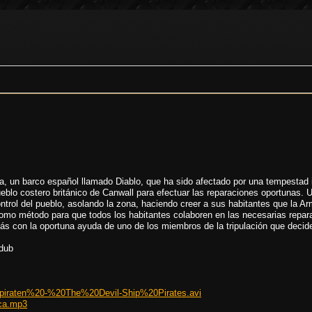
ra, un barco español llamado Diablo, que ha sido afectado por una tempestad 
ueblo costero británico de Canwall para efectuar las reparaciones oportunas. U
control del pueblo, asolando la zona, haciendo creer a sus habitantes que la A
omo método para que todos los habitantes colaboren en las necesarias repara
s con la oportuna ayuda de uno de los miembros de la tripulación que decide
 dub
iraten%20-%20The%20Devil-Ship%20Pirates.avi
ca.mp3