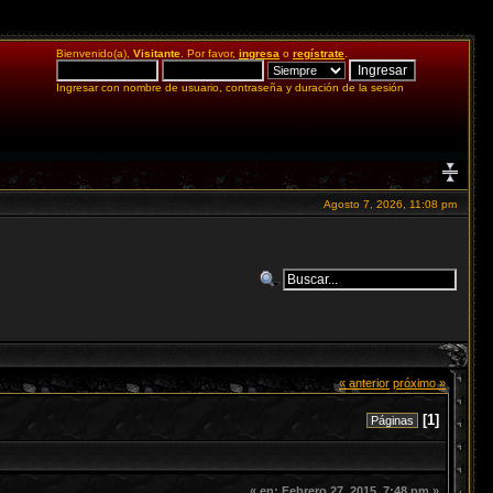
Bienvenido(a),
Visitante
. Por favor,
ingresa
o
regístrate
.
Ingresar con nombre de usuario, contraseña y duración de la sesión
Agosto 7, 2026, 11:08 pm
« anterior
próximo »
[
1
]
Páginas
«
en:
Febrero 27, 2015, 7:48 pm »