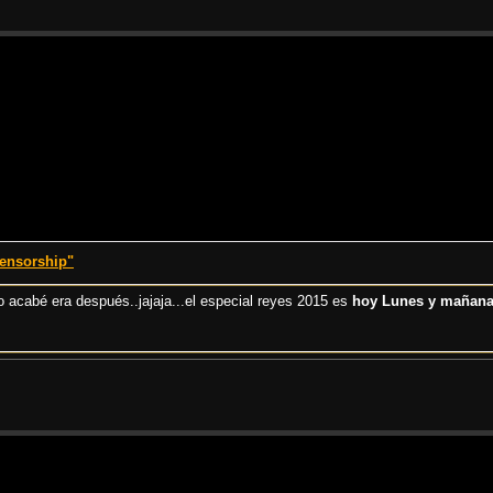
censorship"
o acabé era después..jajaja...el especial reyes 2015 es
hoy Lunes y mañana