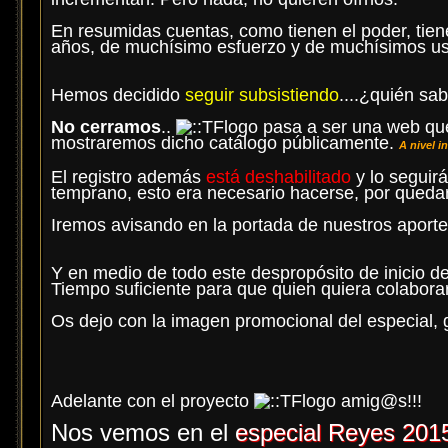
En resumidas cuentas, como tienen el poder, tiene
años, de muchísimo esfuerzo y de muchísimos usu
Hemos decidido
seguir subsistiendo
....¿quién sa
No cerramos
..
pasa a ser una web que 
mostraremos dicho catálogo públicamente.
A nivel i
El registro además
está deshabilitado
y lo seguir
temprano, esto era necesario hacerse, por quedar 
Iremos avisando en la portada de nuestros aporte
Y en medio de todo este despropósito de inicio d
Tiempo suficiente para que quien quiera colabora
Os dejo con la imagen promocional del especial, 
Adelante con el proyecto
amig@s!!!
Nos vemos en el
especial Reyes 201