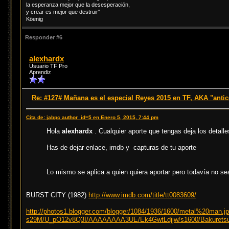
la esperanza mejor que la desesperación,
y crear es mejor que destruir"
Köenig
Responder #6
alexhardx
Usuario TF Pro
Aprendiz
Re: #127# Mañana es el especial Reyes 2015 en TF, AKA "anti
Cita de: jabpc author_id=5 en Enero 5, 2015, 7:44 pm
Hola
alexhardx
. Cualquier aporte que tengas deja los detalle
Has de dejar enlace, imdb y capturas de tu aporte
Lo mismo se aplica a quien quiera aportar pero todavía no se
BURST CITY (1982)
http://www.imdb.com/title/tt0083609/
http://photos1.blogger.com/blogger/1084/1936/1600/metal%20man.j
s29M/U_pO12v8Q3I/AAAAAAAA3UE/Ek4GwtLdjjw/s1600/Bakurets