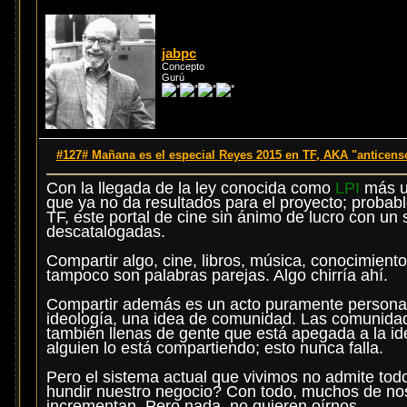
jabpc
Concepto
Gurú
#127# Mañana es el especial Reyes 2015 en TF, AKA "anticens
Con la llegada de la ley conocida como
LPI
más un
que ya no da resultados para el proyecto; proba
TF, este portal de cine sin ánimo de lucro con un
descatalogadas.
Compartir algo, cine, libros, música, conocimiento
tampoco son palabras parejas. Algo chirría ahí.
Compartir además es un acto puramente personal, 
ideología, una idea de comunidad. Las comunidades
también llenas de gente que está apegada a la id
alguien lo está compartiendo; esto nunca falla.
Pero el sistema actual que vivimos no admite to
hundir nuestro negocio? Con todo, muchos de no
incrementan. Pero nada, no quieren oírnos.