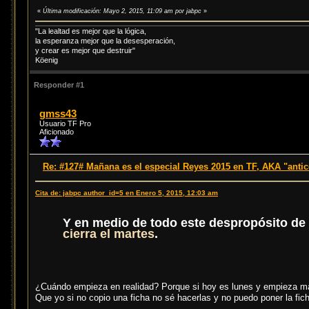
«
Última modificación: Mayo 2, 2015, 11:09 am por jabpc
»
"La lealtad es mejor que la lógica,
la esperanza mejor que la desesperación,
y crear es mejor que destruir"
Köenig
Responder #1
gmss43
Usuario TF Pro
Aficionado
Re: #127# Mañana es el especial Reyes 2015 en TF, AKA "anti
Cita de: jabpc author_id=5 en Enero 5, 2015, 12:03 am
Y en medio de todo este despropósito de i
cierra el martes
.
¿Cuándo empieza en realidad? Porque si hoy es lunes y empieza 
Que yo si no copio una ficha no sé hacerlas y no puedo poner la fic