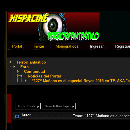
Portal
Invitar
Monográficos
Ingresar
Registra
TerrorFantastico
Foro
Comunidad
Noticias del Portal
#127# Mañana es el especial Reyes 2015 en TF, AKA "a
Topic Tools
Search this topic
Autor
Tema: #127# Mañana es el especi