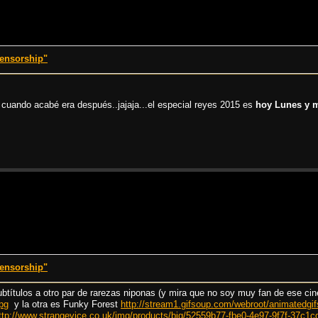
censorship"
 cuando acabé era después..jajaja...el especial reyes 2015 es
hoy Lunes y 
censorship"
btítulos a otro par de rarezas niponas (y mira que no soy muy fan de ese cine
pg
y la otra es Funky Forest
http://stream1.gifsoup.com/webroot/animatedgi
ttp://www.strangevice.co.uk/img/products/big/52559b77-fbe0-4e97-9f7f-37c1c