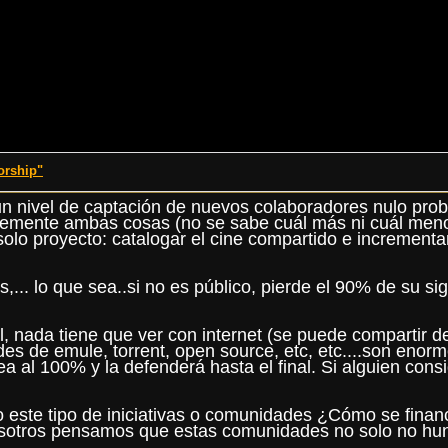
orship"
 nivel de captación de nuevos colaboradores nulo prob
blemente ambas cosas (no se sabe cuál más ni cuál men
 solo proyecto: catalogar el cine compartido e incremen
s,... lo que sea..si no es público, pierde el 90% de su si
nada tiene que ver con internet (se puede compartir den
 de emule, torrent, open source, etc, etc....son enormes
ea al 100% y la defenderá hasta el final. Si alguien co
do este tipo de iniciativas o comunidades ¿Cómo se fin
sotros pensamos que estas comunidades no solo no hund