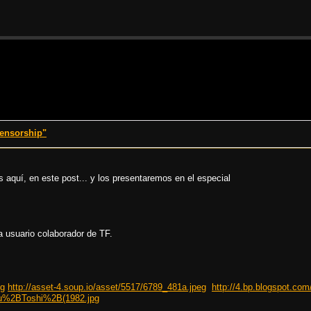
censorship"
s aquí, en este post... y los presentaremos en el especial
a usuario colaborador de TF.
pg
http://asset-4.soup.io/asset/5517/6789_481a.jpeg
http://4.bp.blogspot.co
u%2BToshi%2B(1982.jpg