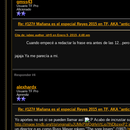
gmss43
Usuario TF Pro
Aficionado
Re: #127# Mañana es el especial Reyes 2015 en TF, AKA "anti
Cita de: jabpc author_id=5 en Enero 5, 2015, 4:48 pm
Cuando empecé a redactar la frase era antes de las 12...pero
jajaja Ya me parecía a mi.
Responder #4
alexhardx
Usuario TF Pro
Aprendiz
Re: #127# Mañana es el especial Reyes 2015 en TF, AKA "anti
Yo aportes no sé si se pueden llamar así
Acabo de incrustar su
http://image.tmdb.org/t/p/original/uJUMkPWQdrfeVtLiq7lNDbzexP2.j
un director q es como Russ Meyer rokero "The sore losers" (1997)
h