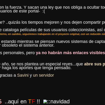
n la fuerza. Y sacan una ley que nos obliga a ocultar to
arios de este portal- :(
be? ..quizás los tiempos mejoren y nos dejen compartir 
cataloga películas de sus usuarios coleccionistas, así 
nterno, en cambio, seguiremos trabajando en el proyecto original, con un reducido n
á estando mientras se piensan nuevos sistemas de capt
obsoleto el sistema anterior.
s personales, pero
ya no habrán más enlaces visibles
e año, se nos plantea un especial reyes...que
abre sus 
r haga los aportes que tenga pensado.
gracias a
Savini
y
un servidor
5
..aquí en
T
F
!!