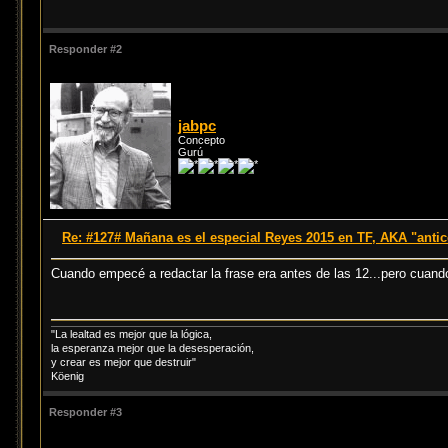
Responder #2
jabpc
Concepto
Gurú
Re: #127# Mañana es el especial Reyes 2015 en TF, AKA "anti
Cuando empecé a redactar la frase era antes de las 12...pero cuand
"La lealtad es mejor que la lógica,
la esperanza mejor que la desesperación,
y crear es mejor que destruir"
Köenig
Responder #3