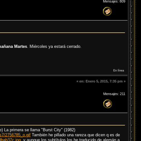
Mensajes: 809
mañana Martes
. Miércoles ya estará cerrado.
En línea
«
en:
Enero 5, 2015, 7:35 pm »
Mensajes: 211
) La primera se llama "Burst City" (1982)
fs7/2756785_o.gif
También he pillado una rareza que dicen q es de
dbab37c.jpg
y aunque los subtítulos los he traducido de alemán a