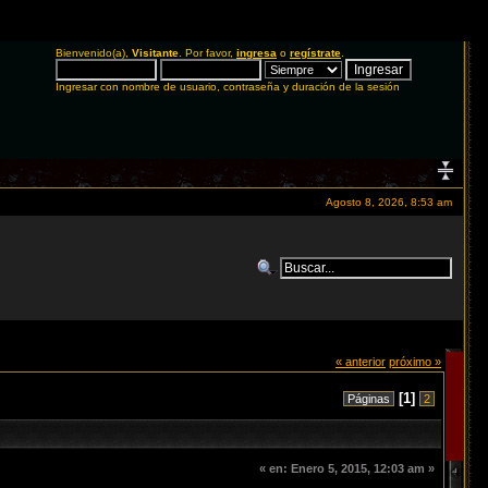
Bienvenido(a),
Visitante
. Por favor,
ingresa
o
regístrate
.
Ingresar con nombre de usuario, contraseña y duración de la sesión
Agosto 8, 2026, 8:53 am
« anterior
próximo »
[
1
]
Páginas
2
«
en:
Enero 5, 2015, 12:03 am »