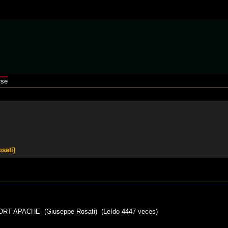
rse
sati)
T APACHE- (Giuseppe Rosati) (Leído 4447 veces)