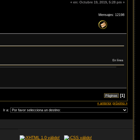
«
en:
Octubre 19, 2019, 5:28 pm »
Mensajes: 12198
En línea
[
1
]
Páginas
« anterior
próximo »
Ir a: