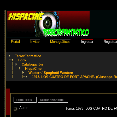
Portal
Invitar
Monográficos
Ingresar
Registra
TerrorFantastico
Foro
Catalogación
HispaCine
Western/ Spaghetti Western
1973- LOS CUATRO DE FORT APACHE- (Giuseppe Ro
Topic Tools
Search this topic
Autor
Tema: 1973- LOS CUATRO DE FOR