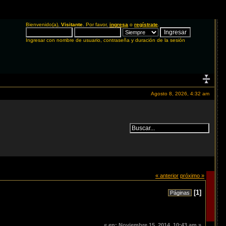
Bienvenido(a),
Visitante
. Por favor,
ingresa
o
regístrate
.
Ingresar con nombre de usuario, contraseña y duración de la sesión
Agosto 8, 2026, 4:32 am
« anterior
próximo »
[
1
]
Páginas
«
en:
Noviembre 15, 2014, 10:43 am »