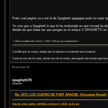
Pués cual pagina va a ser la de Spaghetti ajajajajaa pués la mejo
Yo creo que a Spaghetti lo que le ha molestado es que Ismadj ha di
detalle de que todas las que pongan en el enlace X SPAGHETTI en la 
«
Última modificación: Enero 7, 2015, 3:26 pm por manulochulo
»
Cuchillo que no corta y amigo que no aporta si se pierden poco importa.
Como te ves me he visto, donde me vés te verás, desengaño del mundo aqui has d
Responder #6
spaghetti78
Visitante
Re: 1973- LOS CUATRO DE FORT APACHE- (Giuseppe Rosati)
Cita de: elies author_id=6511 en Enero 7, 2015, 11:21 am