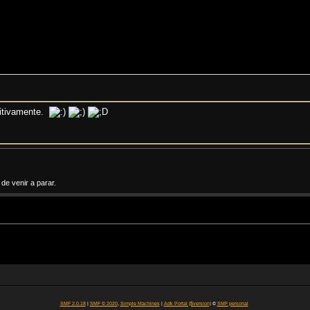
nitivamente.
e venir a parar.
SMF 2.0.18
|
SMF © 2020
,
Simple Machines
|
Adk Portal {$version}
©
SMF personal