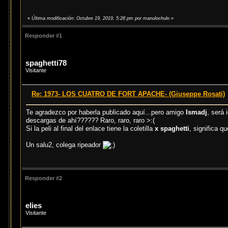
«
Última modificación: Octubre 19, 2019, 5:28 pm por manulochulo
»
Responder #1
spaghetti78
Visitante
Re: 1973- LOS CUATRO DE FORT APACHE- (Giuseppe Rosati)
Te agradezco por haberla publicado aquí...pero amigo
Ismadj
, será
descargas de ahí?????? Raro, raro, raro >:(
Si la peli al final del enlace tiene la coletilla
x spaghetti
, significa q
Un salu2, colega ripeador
Responder #2
elies
Visitante