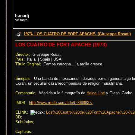
Ismadj
Visitante
1973- LOS CUATRO DE FORT APACHE- (Giuseppe Rosati)
LOS CUATRO DE FORT APACHE (1973)
Director;
Giuseppe Rosati
País;
Italia | Spain | USA
Título Original;
Campa carogna... la taglia cresce
Sinopsis;
Una banda de mexicanos, liderados por un general algo lo
Coran, un peculiar cazarrecompensas de religión musulmana.
Comentario;
Añadida a la filmografía de
Helga Liné
y Gianni Garko
IMDB;
http://www.imdb.com/title/tt0069837/
ELINK;
Los%20Cuatro%20de%20Fort%20Apache%20-%20DV
DD;
Subtítulos;
Capturas: