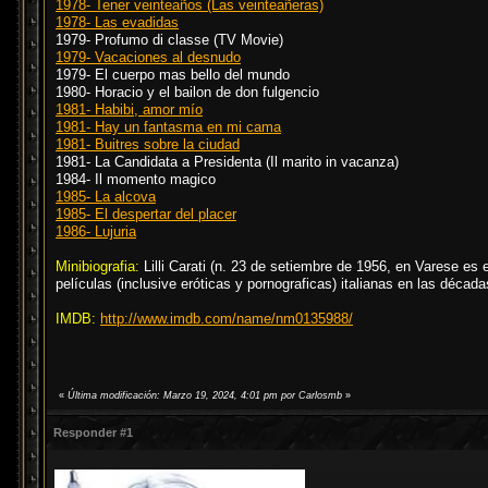
1978- Tener veinteaños (Las veinteañeras)
1978- Las evadidas
1979- Profumo di classe (TV Movie)
1979- Vacaciones al desnudo
1979- El cuerpo mas bello del mundo
1980- Horacio y el bailon de don fulgencio
1981- Habibi, amor mío
1981- Hay un fantasma en mi cama
1981- Buitres sobre la ciudad
1981- La Candidata a Presidenta (Il marito in vacanza)
1984- Il momento magico
1985- La alcova
1985- El despertar del placer
1986- Lujuria
Minibiografia:
Lilli Carati (n. 23 de setiembre de 1956, en Varese es e
películas (inclusive eróticas y pornograficas) italianas en las décad
IMDB:
http://www.imdb.com/name/nm0135988/
«
Última modificación: Marzo 19, 2024, 4:01 pm por Carlosmb
»
Responder #1