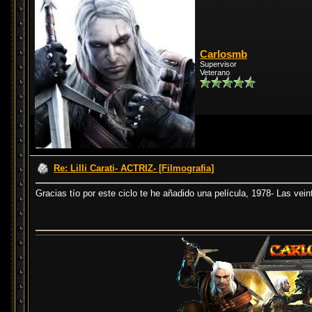
Carlosmb
Supervisor
Veterano
Re: Lilli Carati- ACTRIZ- [Filmografia]
Gracias tío por este ciclo te he añadido una película, 1978- Las ve