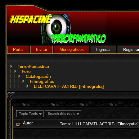
Portal
Invitar
Monográficos
Ingresar
Registra
TerrorFantastico
Foro
Catalogación
Filmografías
LILLI CARATI- ACTRIZ- [Filmografia]
Topic Tools
Search this topic
Autor
Tema: LILLI CARATI- ACTRIZ- [Filmografia