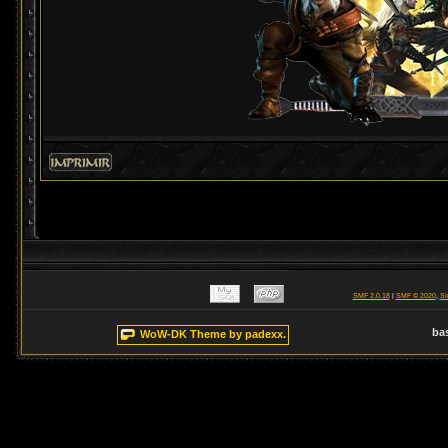
SMF 2.0.18
|
SMF © 2020
,
Si
ba
WoW-DK Theme by padexx.