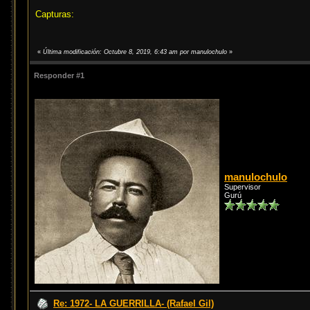
Capturas:
«
Última modificación: Octubre 8, 2019, 6:43 am por manulochulo
»
Responder #1
manulochulo
Supervisor
Gurú
Re: 1972- LA GUERRILLA- (Rafael Gil)