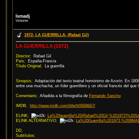
Ismadj
Visitante
1972- LA GUERRILLA- (Rafael Gil)
LA GUERRILLA (1972)
Director;
Rafael Gil
País;
España-Francia
Título Original;
La guerrilla
Sinopsis;
Adaptación del texto teatral homónimo de Azorín. En 1808,
entre una muchacha, un líder guerrillero y un oficial francés del que
Comentario;
Añadida a la filmografía de
Fernando Sancho
IMDB;
http://www.imdb.com/title/tt0068667/
ELINK;
La%20guerrilla%20(Rafael%20Gil,%201972)%20S
ELINK ALTERNATIVO;
La%20Guerrilla%201973.%208MA
DD;
Subtítulos;