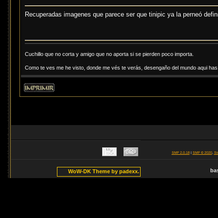
Recuperadas imagenes que parece ser que tinipic ya la perneó defi
Cuchillo que no corta y amigo que no aporta si se pierden poco importa.
Como te ves me he visto, donde me vés te verás, desengaño del mundo aqui has d
SMF 2.0.18
|
SMF © 2020
,
Si
ba
WoW-DK Theme by padexx.