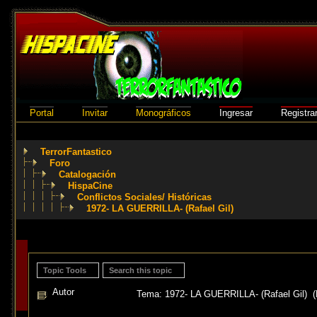
Portal
Invitar
Monográficos
Ingresar
Registra
TerrorFantastico
Foro
Catalogación
HispaCine
Conflictos Sociales/ Históricas
1972- LA GUERRILLA- (Rafael Gil)
Topic Tools
Search this topic
Autor
Tema: 1972- LA GUERRILLA- (Rafael Gil) (