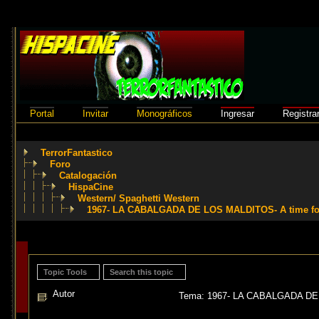
Portal
Invitar
Monográficos
Ingresar
Registra
TerrorFantastico
Foro
Catalogación
HispaCine
Western/ Spaghetti Western
1967- LA CABALGADA DE LOS MALDITOS- A time for k
Topic Tools
Search this topic
Autor
Tema: 1967- LA CABALGADA DE LOS