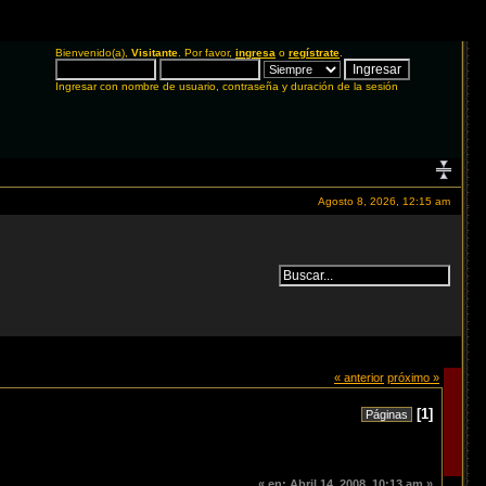
Bienvenido(a),
Visitante
. Por favor,
ingresa
o
regístrate
.
Ingresar con nombre de usuario, contraseña y duración de la sesión
Agosto 8, 2026, 12:15 am
« anterior
próximo »
[
1
]
Páginas
«
en:
Abril 14, 2008, 10:13 am »