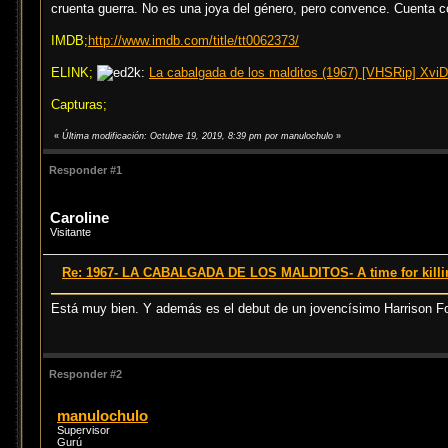
cruenta guerra. No es una joya del género, pero convence. Cuenta c
IMDB;
http://www.imdb.com/title/tt0062373/
ELINK;
La cabalgada de los malditos (1967) [VHSRip] Xvi
Capturas;
«
Última modificación: Octubre 19, 2019, 8:39 pm por manulochulo
»
Responder #1
Caroline
Visitante
Re: 1967- LA CABALGADA DE LOS MALDITOS- A time for killing
Está muy bien. Y además es el debut de un jovencísimo Harrison For
Responder #2
manulochulo
Supervisor
Gurú