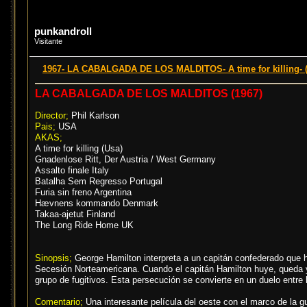
punkandroll
Visitante
1967- LA CABALGADA DE LOS MALDITOS- A time for killing- (
LA CABALGADA DE LOS MALDITOS (1967)
Director;
Phil Karlson
Pais;
USA
AKAS;
A time for killing (Usa)
Gnadenlose Ritt, Der Austria / West Germany
Assalto finale Italy
Batalha Sem Regresso Portugal
Furia sin freno Argentina
Hævnens kommando Denmark
Takaa-ajetut Finland
The Long Ride Home UK
Sinopsis;
George Hamilton interpreta a un capitán confederado que h
Secesión Norteamericana. Cuando el capitán Hamilton huye, queda ya 
grupo de fugitivos. Esta persecución se convierte en un duelo entre 
Comentario;
Una interesante película del oeste con el marco de la g