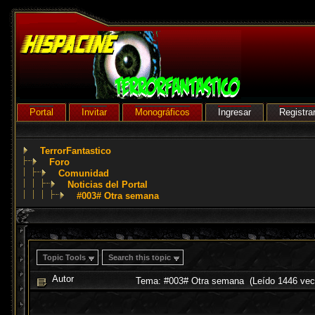
Portal
Invitar
Monográficos
Ingresar
Registra
TerrorFantastico
Foro
Comunidad
Noticias del Portal
#003# Otra semana
Topic Tools
Search this topic
Autor
Tema: #003# Otra semana (Leído 1446 vec