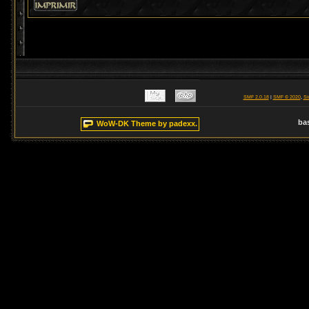
SMF 2.0.18
|
SMF © 2020
,
Si
ba
WoW-DK Theme by padexx.