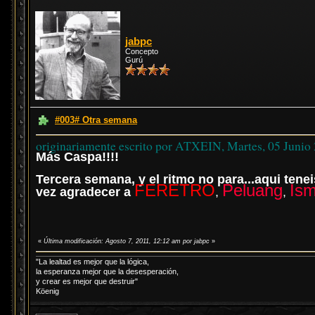
jabpc
Concepto
Gurú
#003# Otra semana
originariamente escrito por ATXEIN, Martes, 05 Junio
Más Caspa!!!!
Tercera semana, y el ritmo no para...aqui tene
FERETRO
Peluang
Is
vez agradecer a
,
,
«
Última modificación: Agosto 7, 2011, 12:12 am por jabpc
»
"La lealtad es mejor que la lógica,
la esperanza mejor que la desesperación,
y crear es mejor que destruir"
Köenig